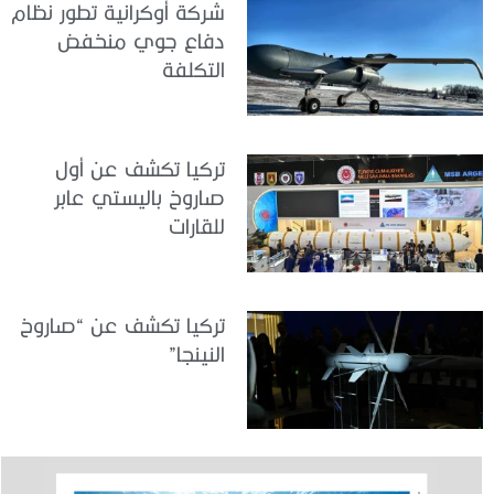
شركة أوكرانية تطور نظام
دفاع جوي منخفض
التكلفة
تركيا تكشف عن أول
صاروخ باليستي عابر
للقارات
تركيا تكشف عن “صاروخ
النينجا”