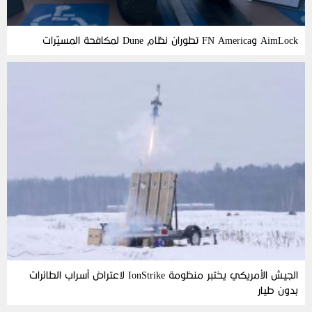
AimLock وFN America تطوران نظام Dune لمكافحة المسيّرات
الجيش الأمريكي يختبر منظومة IonStrike لاعتراض أسراب الطائرات
بدون طيار