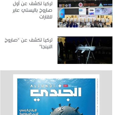
تركيا تكشف عن أول
صاروخ باليستي عابر
للقارات
تركيا تكشف عن “صاروخ
النينجا”