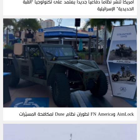
أمريكا تنشر نظاماً دفاعياً جديداً يعتمد على تكنولوجيا “القبة
الحديدية” الإسرائيلية
AimLock وFN America تطوران نظام Dune لمكافحة المسيّرات