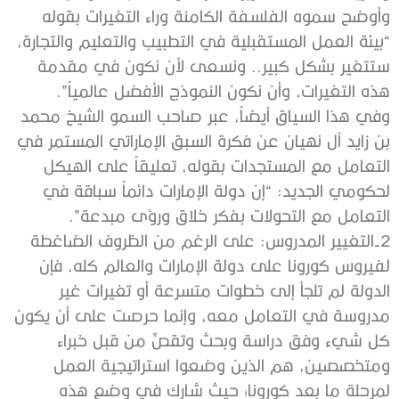
وأوضح سموه الفلسفة الكامنة وراء التغيرات بقوله
“بيئة العمل المستقبلية في التطبيب والتعليم والتجارة،
ستتغير بشكل كبير.. ونسعى لأن نكون في مقدمة
هذه التغيرات، وأن نكون النموذج الأفضل عالمياً”.
وفي هذا السياق أيضاً، عبر صاحب السمو الشيخ محمد
بن زايد آل نهيان عن فكرة السبق الإماراتي المستمر في
التعامل مع المستجدات بقوله، تعليقاً على الهيكل
لحكومي الجديد: “إن دولة الإمارات دائماً سباقة في
التعامل مع التحولات بفكر خلاق ورؤى مبدعة”.
2-التغيير المدروس: على الرغم من الظروف الضاغطة
لفيروس كورونا على دولة الإمارات والعالم كله، فإن
الدولة لم تلجأ إلى خطوات متسرعة أو تغيرات غير
مدروسة في التعامل معه، وإنما حرصت على أن يكون
كل شيء وفق دراسة وبحث وتقصٍّ من قبل خبراء
ومتخصصين، هم الذين وضعوا استراتيجية العمل
لمرحلة ما بعد كورونا؛ حيث شارك في وضع هذه