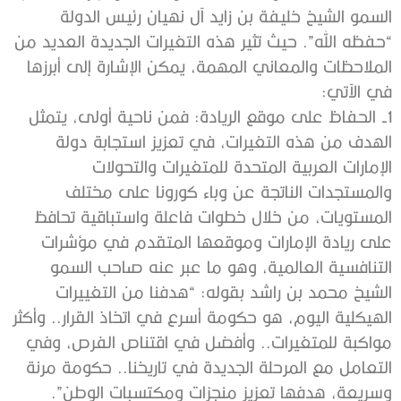
السمو الشيخ خليفة بن زايد آل نهيان رئيس الدولة
“حفظه الله”. حيث تثير هذه التغيرات الجديدة العديد من
الملاحظات والمعاني المهمة، يمكن الإشارة إلى أبرزها
في الآتي:
1- الحفاظ على موقع الريادة: فمن ناحية أولى، يتمثل
الهدف من هذه التغيرات، في تعزيز استجابة دولة
الإمارات العربية المتحدة للمتغيرات والتحولات
والمستجدات الناتجة عن وباء كورونا على مختلف
المستويات، من خلال خطوات فاعلة واستباقية تحافظ
على ريادة الإمارات وموقعها المتقدم في مؤشرات
التنافسية العالمية، وهو ما عبر عنه صاحب السمو
الشيخ محمد بن راشد بقوله: “هدفنا من التغييرات
الهيكلية اليوم، هو حكومة أسرع في اتخاذ القرار.. وأكثر
مواكبة للمتغيرات.. وأفضل في اقتناص الفرص، وفي
التعامل مع المرحلة الجديدة في تاريخنا.. حكومة مرنة
وسريعة، هدفها تعزيز منجزات ومكتسبات الوطن”.