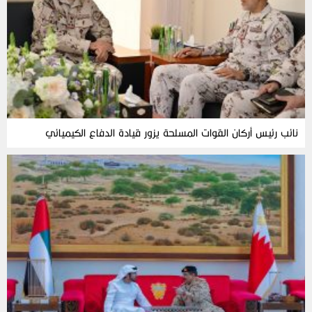
نائب رئيس أركان القوات المسلحة يزور قيادة الدفاع الكيميائي