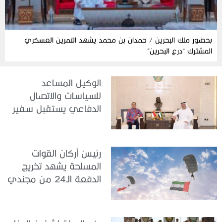
بحضور ملك البحرين / حمدان بن محمد يشهد التمرين العسكري
المشترك “درع البحرين”
الوكيل المساعد
للسياسات والاتصال
الدفاعي يستقبل سفير
جمهورية إندونيسيا لدى
الدولة
رئيسُ أركان القوات
المسلحة يشهد تخريج
الدفعة الـ24 من مجندي
الخدمة الوطنية في مركز
تدريب سيح حفير