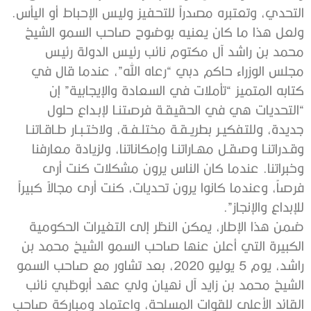
التحدي، وتعتبره مصدراً للتحفيز وليس الإحباط أو اليأس.
ولعل هذا ما كان يعنيه بوضوح صاحب السمو الشيخ
محمد بن راشد آل مكتوم نائب رئيس الدولة رئيس
مجلس الوزراء حاكم دبي “رعاه الله”، عندما قال في
كتابه المتميز “تأملات في السعادة والإيجابية” إن
“التحديات هي في الحقيقـة فرصتنـا لإبـداع حلول
جديدة، وللتفكيـر بطريـقـة مختلـفـة، ولاختـبـار طـاقـاتنـا
وقـدراتنـا وصقـل مهـاراتنـا وإمكاناتنا، ولزيادة معارفنا
وخبراتنا. عندما كان الناس يرون مشكلات كنت أرى
فرصاً، وعندما كانوا يرون تحديات، كنت أرى مجالاً كبيراً
للإبداع والإنجاز”.
ضمن هذا الإطار، يمكن النظر إلى التغيرات الحكومية
الكبيرة التي أعلن عنها صاحب السمو الشيخ محمد بن
راشد، يوم 5 يوليو 2020، بعد تشاور مع صاحب السمو
الشيخ محمد بن زايد آل نهيان ولي عهد أبوظبي نائب
القائد الأعلى للقوات المسلحة، واعتماد ومباركة صاحب