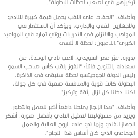
تركيزهم في أصعب لحظات البطولة”.
وأضاف: “الحفاظ على اللقب يحمل قيمة كبيرة للنادي
وللجهازين الفني والإداري، ويؤكد أن الاستثمار في
المواهب والالتزام في التدريبات يؤتي ثماره في المواعيد
الكبرى”.اللاعبون: لحظة لا تُنسى
بدوره، عبّر عمر السويدي، لاعب نادي الوحدة، عن
سعادته بالتتويج قائلاً: “الفوز بلقب كأس صاحب السمو
رئيس الدولة للجوجيتسو لحظة ستبقى في الذاكرة.
البطولة كانت قوية والمنافسة صعبة في كل جولة،
لكننا دخلنا كل نزال بثقة وتركيز”.
وأضاف: “هذا الإنجاز يمنحنا دافعاً أكبر للعمل والتطور،
ويزيد من مسؤوليتنا لتمثيل النادي بأفضل صورة. أشكر
الجهاز الفني وزملائي على الروح العالية والعمل
الجماعي الذي كان أساس هذا النجاح”.