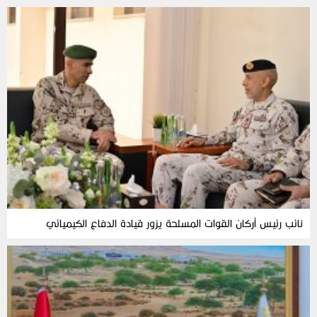
نائب رئيس أركان القوات المسلحة يزور قيادة الدفاع الكيميائي