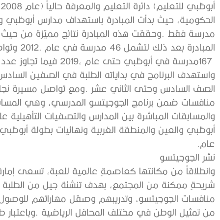
‬167‭ ‬مدرسة‭ ‬في‭ ‬أبوظبي‭ ‬حتى‭ ‬عام‭ ‬2019،‭ ‬فيما‭ ‬تجاوز‭ ‬عدد‭ ‬الطلبة‭ ‬المشاركين‭ ‬78‭,‬000‭ ‬طالب‭ ‬وطالبة‭.‬
‬عام‭.‬
نشر‭ ‬الجوجيتسو