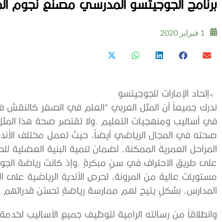
برنامج‭ ‬الجوجيتسو‭ ‬المدرسي مصنع‭ ‬نجوم‭ ‬المستقبل
1 فبراير 2020
‮»‬‭ ‬إتحاد‭ ‬الإمارات‭ ‬للجوجيتسو
‬المدارس،‭ ‬بشكلٍ‭ ‬يتيح‭ ‬لهم‭ ‬ممارسة‭ ‬رياضةٍ‭ ‬تحسّن‭ ‬قدراتهم‭ ‬الرياضية‭ ‬ومسيرتهم‭ ‬التعليمية‭ ‬في‭ ‬ذات‭ ‬الوقت‭.‬