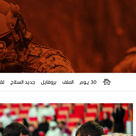
30 يــوم
الملف
بروفايل
جديد السلاح
لقا