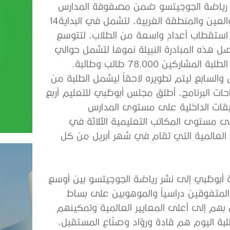
‬الحكومية،‭ ‬حيث‭ ‬بدأت‭ ‬المبادرة‭ ‬باستهداف‭ ‬مدارس‭ ‬أبوظبي‭ ‬والعين‭ ‬والمنطقة‭ ‬الغربية،‭ ‬لتشمل‭ ‬في‭ ‬البداية‭ ‬14‭