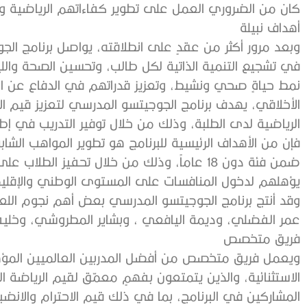
‬كان‭ ‬من‭ ‬الضروري‭ ‬العمل‭ ‬على‭ ‬تطوير‭ ‬كفاءاتهم‭ ‬الرياضية‭ ‬وتشجيعهم‭ ‬لتبني‭ ‬هذه‭ ‬الرياضة‭.‬
أهداف‭ ‬نبيلة
‬يؤهلهم‭ ‬لدخول‭ ‬المنافسات‭ ‬على‭ ‬المستوى‭ ‬الوطني‭ ‬والإقليمي‭ ‬والدولي‭.‬
‬عمر‭ ‬الفضلي،‭ ‬وديمة‭ ‬اليافعي‭ ‬،‭ ‬وبشاير‭ ‬المطروشي،‭ ‬وخليفة‭ ‬نصراتي‭.‬
فريق‭ ‬متخصص