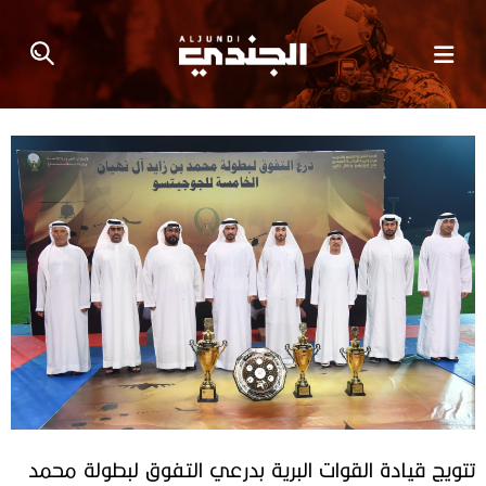
تتويج قيادة القوات البرية بدرعي التفوق لبطولة محمد