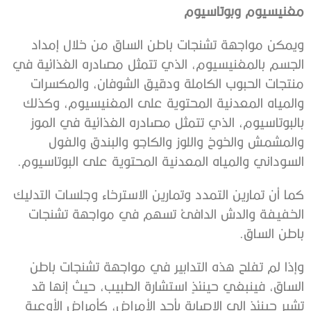
مغنيسيوم وبوتاسيوم
‫ويمكن مواجهة تشنجات باطن الساق من خلال إمداد
الجسم بالمغنيسيوم، الذي ‫تتمثل مصادره الغذائية في
منتجات الحبوب الكاملة ودقيق الشوفان، ‫والمكسرات
والمياه المعدنية المحتوية على المغنيسيوم، وكذلك
‫بالبوتاسيوم، الذي تتمثل مصادره الغذائية في الموز
والمشمش والخوخ ‫واللوز والكاجو والبندق والفول
السوداني والمياه المعدنية المحتوية على ‫البوتاسيوم.
‫كما أن تمارين التمدد وتمارين الاسترخاء وجلسات التدليك
الخفيفة والدش ‫الدافئ تسهم في مواجهة تشنجات
باطن الساق.
‫وإذا لم تفلح هذه التدابير في مواجهة تشنجات باطن
الساق، فينبغي حينئذٍ ‫استشارة الطبيب، حيث إنها قد
تشير حينئذٍ إلى الإصابة بأحد الأمراض، ‫كأمراض الأوعية