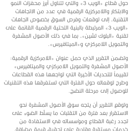
حول قطاع «الويب 3» والتي تتناول أبرز محفزات النمو
والابتكار واللامركزية الرقمية في عدد من الاتجاهات
التقنية، إلى توقعات وفرص السوق بخصوص اتجاهات
«الويب 3» المرتبطة بالبنية التحتية الرقمية القائمة على
تقنية «البلوك تشين»، بما في ذلك الأصول المشفرة
والتمويل اللامركزي و«الميتافيرس».
وتضمن التقرير الذي حمل عنوان «اللامركزية الرقمية:
الأصول المشفرة والتمويل اللامركزي والميتافيرس»
تقييماً للتحديات الأخيرة التي تواجهها هذه القطاعات
وطرح توقعاته حول الفترة التي تستغرقها هذه التقنيات
للوصول إلى مرحلة النضج.
وتوقع التقرير أن يتجه سوق الأصول المشفرة نحو
الاستقرار بعد فترة من التقلبات ما يسلّط الضوء على
تجدد رغبة القطاع ومؤسساته في الاستفادة من
خدمات مستقرة وقادرة على تحقيق قيمة مضافة.