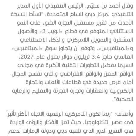
وقال أحمد بن سليّم، الرئيس التنفيذي الأول المدير
التنفيذي لمركز دبي للسلع المتعددة: “تسلّط النسخة
الأحدث من تقرير مستقبل التجارة الضوء على النمو
الاستثنائي المتوقع في قطاع «الويب 3» والأصول
المشفرة والتمويل اللامركزي والذكاء الاصطناعي
و«الميتافيرس»، وتوقع أن يتجاوز سوق «الميتافيرس»
العالمي حاجز 3.4 تريليون دولار بحلول عام 2027،
لاسيما بفضل التطورات التقنية الأخيرة في مجالي
الواقع المعزز والواقع الافتراضي والتي تفسح المجال
أمام فرص جديدة في قطاعات الألعاب والتجارة
الإلكترونية والعقارات وتجارة التجزئة والتعليم والرعاية
الصحية”.
وأضاف: “ربما تكون اللامركزية الرقمية الاتجاه الأكثر تأثيراً
في عصر التكنولوجيا، حيث تعزز الأفكار والرؤى الواردة
في التقرير الدور الذي تلعبه دبي ودولة الإمارات لدعم