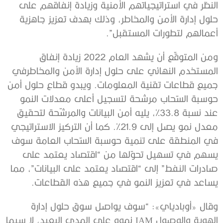
النظر في استراتيجياتهم الأمنية وزيادة إنفاقهم على
حلول إدارة الأمن والمخاطر، وذلك بهدف تعزيز جاهزية
أعمالهم لتطورات المستقبل”.
ومن المتوقّع أن يشهد العام 2022 زيادة إنفاق
المستخدم النهائي على حلول إدارة الأمن والمخاطرفي
جميع قطاعات تقنية المعلومات. ويبدو قطاع حلول أمن
حوسبة السّحاب مرشحة لتسجيل أعلى معدلات النمو
عند نسبة 33.8%، يليه أمن البيانات والمرشّحة لتحقيق
معدل نمو يصل إلى 21.9%. كما أن التركيز الاستراتيجي
في المنطقة على تنمية حوسبة السّحاب العامة سوف
يسهم في تسهيل تحوّلها من “اقتصاد يعتمد على
صادرات النفط” إلى “اقتصاد يعتمد على البيانات”، مما
يساعد في تعزيز النمو في جميع هذه القطاعات.
وقال «أوبادياي»: “سوف يواصل سوق حلول إدارة
الهوية والوصول IAM نموه على المدى البعيد، لا سيما