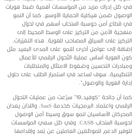
في ظل إدراك مزيد من المؤسسات أهمية ضبط هويات
الوصول ضمن هيكلية الحماية الأوسع. كما أن النمو
في قطاع أمن حوسبة السّحاب أسهم في تحوّل
منهجية الأمن من التركيز على الوسط المحيط إلى
التركيز على السياق المصاحب للهوية. هذه التغيّرات،
إضافة إلى عوامل أخرى للنمو على المدى البعيد مثل
كون الهوية أساس عملية التّحول الرقمي للأعمال
ومبادرات التحسين وضغوط الامتثال والمتطلبات
التنظيمية، سوف تساعد في استمرار الطلب على حلول
إدارة الهوية والوصول”.
كما أن جائحة “كوفيد-19” سرّعت من عمليات التحوّل
الرقمي واعتماد البرمجيات كخدمة SaaS، واللذان يعدان
المحركان الأساسيان لنمو سوق وسيط أمن الوصول
لحوسبة السّحاب CASB. وفي ظل سعي المؤسسات
لتوفير الدعم للموظفين العاملين عن بُعد وإقدامها