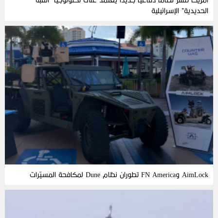
الحديدية” الإسرائيلية
AimLock وFN America تطوران نظام Dune لمكافحة المسيّرات