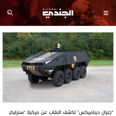
“جنرال ديناميكس” تكشف النقاب عن مركبة “سترايكر