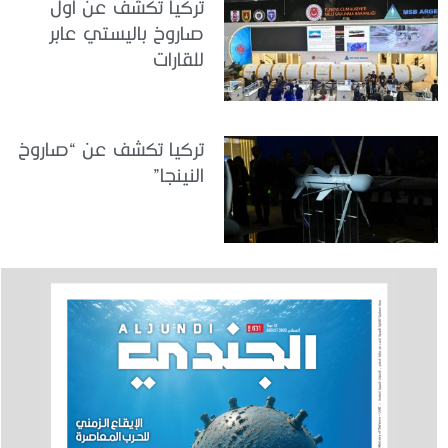
تركيا تكشف عن أول
صاروخ باليستي عابر
للقارات
تركيا تكشف عن “صاروخ
النينجا”