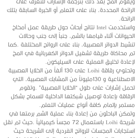
‬الرائحة‭.‬
‬لإعادة‭ ‬تخليق‭ ‬العملية‭ ‬على‭ ‬السيليكون‭.‬
‬مستمر‭ ‬بإتمام‭ ‬كافة‭ ‬أنواع‭ ‬عمليات‭ ‬التعلم‭.‬