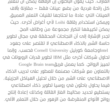
‬العينات‭ ‬التي‭ ‬عادة‭ ‬ما‭ ‬تحتاجها‭ ‬تقنيات‭ ‬التعلم‭ ‬العميق‭.
‬يمكن‭ ‬تكييفها‭ ‬لتكرار‭ ‬مجموعة‭ ‬من‭ ‬وظائف‭ ‬المخ‭.‬
‬تمييز‭ ‬الروائح،‭ ‬كما‭ ‬يعمل‭ ‬فريق‭ ‬Google Brain team‭
‬روائح‭ ‬الأنواع‭ ‬المنقرضة‭ ‬من‭ ‬الزهور‭ ‬من‭ ‬خلال‭ ‬التعلم‭ ‬الآلي‭.‬