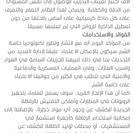
‬تعطيل‭ ‬الذاكرة‭ ‬للروائح‭ ‬التي‭ ‬تم‭ ‬تعلمها‭ ‬مسبقاً‭.‬
الفوائد‭ ‬والاستخدامات
‬على‭ ‬حاسة‭ ‬الشم‭.‬