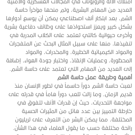
‬إلى‭ ‬العديد‭ ‬من‭ ‬المهام‭ ‬التي‭ ‬تعتمد‭ ‬على‭ ‬حاسة‭ ‬الشم‭.‬
أهمية‭ ‬وطريقة‭ ‬عمل‭ ‬حاسة‭ ‬الشم
‬رائحة‭ ‬مختلفة‭ ‬حسب‭ ‬ما‭ ‬يقول‭ ‬العلماء‭ ‬في‭ ‬هذا‭ ‬الشأن‭.