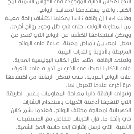
‬الكلب،‭ ‬والتي‭ ‬يستخدمها‭ ‬لمعالجة‭ ‬الروائح‭.‬
‬المرتبطة‭ ‬بالأدوية‭ ‬والغازات‭ ‬البيئية‭.‬
‬مرة‭ ‬أخرى‭ ‬عندما‭ ‬تتعرض‭ ‬لها‭.‬
‬الأنفية،‭ ‬التي‭ ‬ترسل‭ ‬إشارات‭ ‬إلى‭ ‬حاسة‭ ‬المخ‭ ‬الشمية‭.