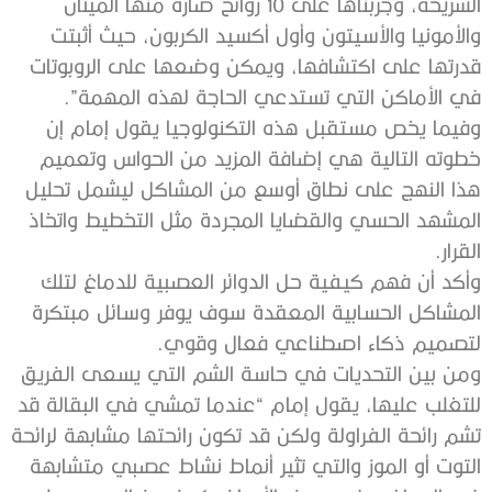
‬في‭ ‬الأماكن‭ ‬التي‭ ‬تستدعي‭ ‬الحاجة‭ ‬لهذه‭ ‬المهمة”‭.‬
‬القرار‭.‬
‬لتصميم‭ ‬ذكاء‭ ‬اصطناعي‭ ‬فعال‭ ‬وقوي‭.‬