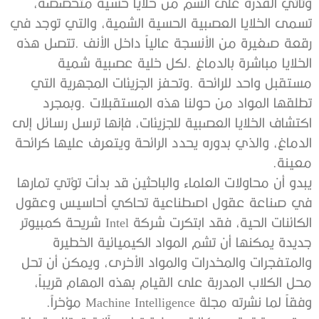
‬معينة‭.‬
‬وفقاً‭ ‬لما‭ ‬نشرته‭ ‬مجلة‭ ‬Machine Intelligence‭ ‬مؤخراً‭.‬