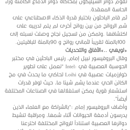
‬الحاسة‭ ‬المعقدة‭.‬
‬100‭ ‬بالمئة‭ ‬تقريباً‭ ‬لثماني‭ ‬روائح‭ ‬و90‭ ‬بالمئة‭ ‬للباقيتين‭.‬
‮«‬لويهي‮»‬‭.. ‬الآفاق‭ ‬والتحديات
‬أيضاً”‭.‬