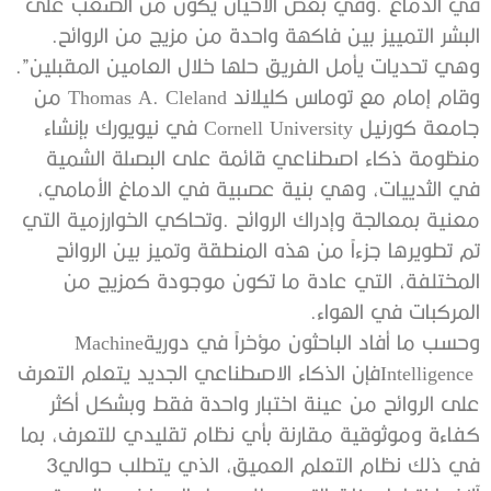
‬البشر‭ ‬التمييز‭ ‬بين‭ ‬فاكهة‭ ‬واحدة‭ ‬من‭ ‬مزيج‭ ‬من‭ ‬الروائح‭.
‬وهي‭ ‬تحديات‭ ‬يأمل‭ ‬الفريق‭ ‬حلها‭ ‬خلال‭ ‬العامين‭ ‬المقبلين”‭.‬
‬المركبات‭ ‬في‭ ‬الهواء‭.‬
وحسب‭ ‬ما‭ ‬أفاد‭ ‬الباحثون‭ ‬مؤخراً‭ ‬في‭ ‬دورية‭ ‬Machine
‬في‭ ‬ذلك‭ ‬نظام‭ ‬التعلم‭ ‬العميق،‭ ‬الذي‭ ‬يتطلب‭ ‬حوالي‭ ‬3‭