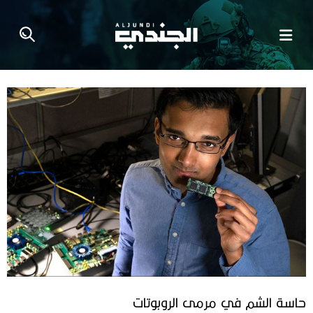
حاسة‭ ‬الشم في‭ ‬مرمى‭ ‬الروبوتات‭