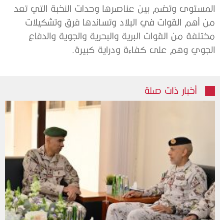
‬الجوي‭ ‬وهم‭ ‬على‭ ‬كفاءة‭ ‬ودراية‭ ‬كبيرة‭. ‬
أخبار ذات صلة