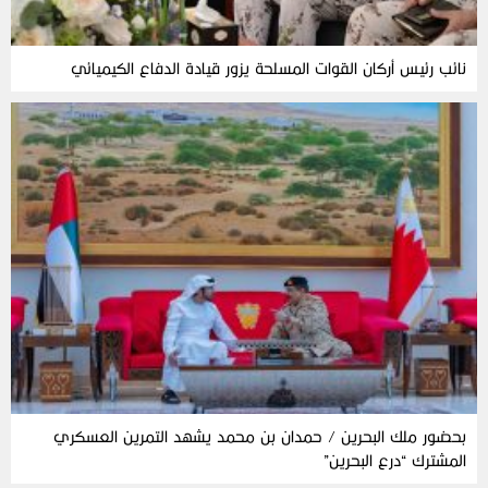
نائب رئيس أركان القوات المسلحة يزور قيادة الدفاع الكيميائي
بحضور ملك البحرين / حمدان بن محمد يشهد التمرين العسكري
المشترك “درع البحرين”