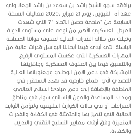
‬والكفاءة‭.‬