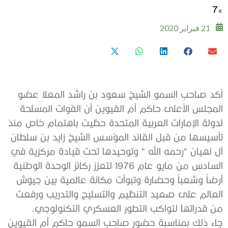
‬7‮»
21 فبراير 2020
‬من‭ ‬قدراتها‭ ‬لتواكب‭ ‬التطور‭ ‬العسكري‭ ‬التكنولوجي‭.‬