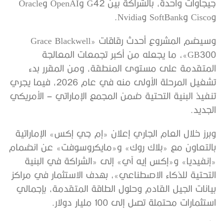
جيجاوات واحدة، بالشراكة بين G42 وOpenAI وOracle
وCisco وSoftBank وNvidia.
وسيضم المشروع أحدث رقاقات «Grace Blackwell
GB300»، ما يجعله من أكبر تجمعات المعالجة
المتقدمة على مستوى المنطقة، ومن المقرر بدء
تشغيل المرحلة الأولى منه في عام 2026، فيما يجري
تنفيذ البنية التحتية ضمن المجمع الإماراتي – الأمريكي
الجديد.
وبرز خلال العام الجاري إعلان «إم جي إكس» الإماراتية
بالتعاون مع «بلاك روك» و«مايكروسوفت» عن انضمام
«إنفيديا» و«إكس إيه آي» إلى «الشراكة في البنية
التحتية للذكاء الاصطناعي»، بهدف الاستثمار في مراكز
بيانات الجيل القادم وحلول الطاقة المتقدمة، بإجمالي
استثمارات محتملة تصل إلى 100 مليار دولار.