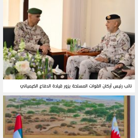
نائب رئيس أركان القوات المسلحة يزور قيادة الدفاع الكيميائي