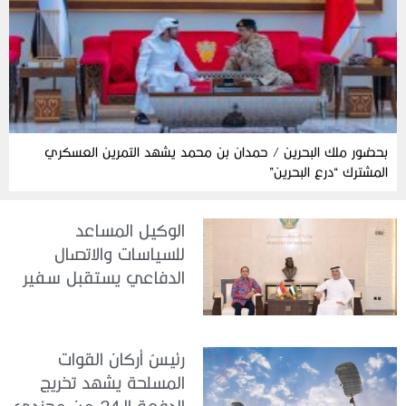
بحضور ملك البحرين / حمدان بن محمد يشهد التمرين العسكري
المشترك “درع البحرين”
الوكيل المساعد
للسياسات والاتصال
الدفاعي يستقبل سفير
جمهورية إندونيسيا لدى
الدولة
رئيسُ أركان القوات
المسلحة يشهد تخريج
الدفعة الـ24 من مجندي