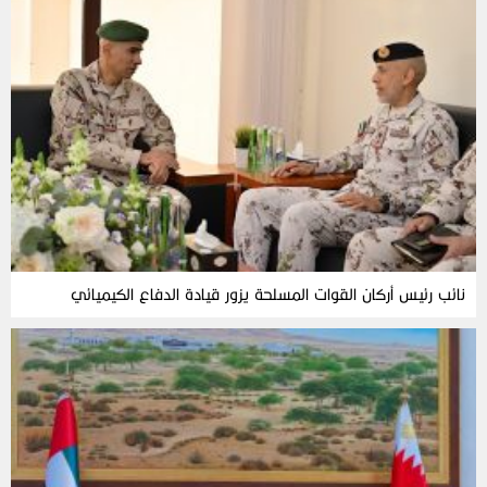
نائب رئيس أركان القوات المسلحة يزور قيادة الدفاع الكيميائي