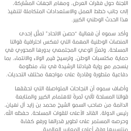
اللجنة حول فقرات العرض، ومهام الجهات المشاركة،
إلى جانب خطط العمل والاستعدادات المتكاملة لتنفيذ
هذا الحدث الوطني الكبير.
وأكد سموه أن فعالية “حصن الاتحاد” تمثّل إحدى
المنصات الوطنية المهمة التي تعكس احترافية قواتنا
المسلحة، وتعزّز الوعي المجتمعي بدورها المحوري في
حماية مكتسبات الوطن، وترسيخ قيم الولاء والانتماء، بما
ينسجم مع رؤية قيادتنا الرشيدة في بناء منظومة
دفاعية متطورة وقادرة على مواجهة مختلف التحديات.
وأضاف سموه أن النجاحات المتواصلة التي تحققها
قواتنا المسلحة تأتي ثمرةً للاهتمام الكبير والمتابعة
الدائمة من صاحب السمو الشيخ محمد بن زايد آل نهيان،
رئيس الدولة، القائد الأعلى للقوات المسلحة، حفظه الله،
وحرصه المستمر على تطوير قدراتها ورفع كفاءة
منتسبيها وفق أعلى المعايير العالمية.