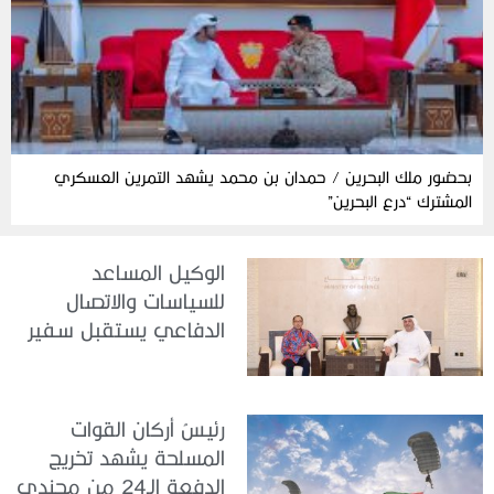
بحضور ملك البحرين / حمدان بن محمد يشهد التمرين العسكري
المشترك “درع البحرين”
الوكيل المساعد
للسياسات والاتصال
الدفاعي يستقبل سفير
جمهورية إندونيسيا لدى
الدولة
رئيسُ أركان القوات
المسلحة يشهد تخريج
الدفعة الـ24 من مجندي