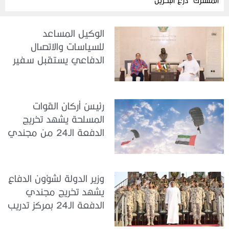
المشترك “درع البحرين”
الوكيل المساعد
للسياسات والاتصال
الدفاعي يستقبل سفير
جمهورية إندونيسيا لدى
الدولة
رئيسُ أركان القوات
المسلحة يشهد تخريج
الدفعة الـ24 من مجندي
الخدمة الوطنية في مركز
تدريب سيح حفير
وزير الدولة لشؤون الدفاع
يشهد تخريج مجندي
الدفعة الـ24 بمركز تدريب
سيح اللحمة