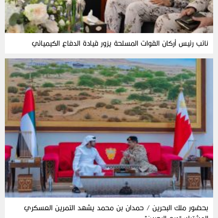
نائب رئيس أركان القوات المسلحة يزور قيادة الدفاع الكيميائي
بحضور ملك البحرين / حمدان بن محمد يشهد التمرين العسكري