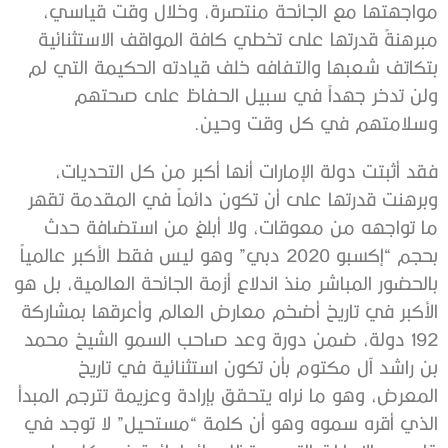
مواجهتها مع الجائحة منتصرة، وخلال وقت قياسي،
مبرهنةً قدرتها على تخطي كافة المواقف الاستثنائية
بتكاتف شعبها والتفافه خلف قيادته الحكيمة التي لم
ولن تدخر جهداً في سبيل الحفاظ على صحتهم
وسلامتهم في كل وقت وحين.
فقد أثبتت دولة الإمارات أنها أكبر من كل التحديات،
وبرهنت قدرتها على أن تكون دائماً في المقدمة تقهر
ما تواجهه من معوقات، ولا أبلغ من استضافة حدث
بحجم “إكسبو 2020 دبي” وهو ليس فقط الأكبر عالمياً
بالحضور المباشر منذ اندلاع أزمة الجائحة العالمية، بل هو
الأكبر في تاريخ أضخم معارض العالم وأعرقها بمشاركة
192 دولة، ضمن دورة وعد صاحب السمو الشيخ محمد
بن راشد آل مكتوم بأن تكون استثنائية في تاريخ
المعرض، وهو ما نراه يتحقق بإرادة وعزيمة تترجم المبدأ
الذي أقره سموه وهو أن كلمة “مستحيل” لا توجد في