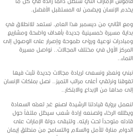
قاموس الإمارات التي ستظل دائما رائدة في كل ما
يخدم الإنسان ويضمن له المستقبل الأفضل.
ومع الثاني من ديسمبر هذا العام، نستعد للانطلاق في
بداية مسيرة خمسينية جديدة بأهداف واضحة ومشاريع
ومبادرات نوعية ورؤى طموحة وإصرار على الوصول إلى
المركز الأول في مختلف المجالات.. نواصل مسيرة
النماء..
نبني ونعمّر ونسعى لريادة مجالات جديدة نثبت فيها
تفوقنا ونرتقي أعلى مراتب التميز.. نصل بملكات الإنسان
إلى مداها من الإبداع والابتكار..
لنعمل برؤية قيادتنا الرشيدة لصنع غدٍ تعمّه السعادة
ويظلله الرخاء وتصنعه إرادة شعب سيظل ملتفاً حول
قادته متوحداً تحت رايته، ولتبقى دولة الإمارات على
الدوام منارة للأمل والسلام والتسامح من منطلق إيمان