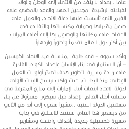
عاماً ..بمداد لا ينفد من الانتماء إلى الوطن والولاء
لقيادته الرشيدة، مجددين العهد والوعد بالمضي على
القيم التي تأسست عليها دولة الاتحاد، والعمل على
صون مقدراتها وحماية مكتسباتها والتفاني في
الحفاظ على مكانتها والوصول بها إلى أعلى المراتب
بين أكثر دول العالم تقدماً وتطوراً وازدهاراً.
وأكد سموه – في كلمة بمناسبة عيد الاتحاد الخمسين
– أن الاستثمار في بناء الإنسان وإعداد الكوادر القادرة
على ريادة مسيرة التطوير هدف تصدّر أولويات العمل
الوطني منذ البدايات، حيث واكب ترسيخ اللبنات الأولى
لدولة الاتحاد ابتعاث أبناء الإمارات إلى منابع المعرفة في
مختلف أنحاء العالم، لإعداد جيل سيكون مسؤولاً عن بناء
مستقبل الدولة الفتية ..مشيراً سموه إلى أنه مع الثاني
من ديسمبر هذا العام، نستعد للانطلاق في بداية
مسيرة خمسينية جديدة بأهداف واضحة ومشاريع
ومبادرات نوعية ورؤى طموحة وإصرار على الوصول إلى