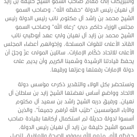
والتبريكات إلى مقام صاحب السمو الشيخ خليفة بن زايد
آل نهيان رئيس الدولة “حفظه الله”، وصاحب السمو
الشيخ محمد بن راشد آل مكتوم نائب رئيس الدولة رئيس
مجلس الوزراء حاكم دبي “رعاه الله” وصاحب السمو
الشيخ محمد بن زايد آل نهيان ولي عهد أبوظبي نائب
القائد الأعلى للقوات المسلحة، وإخوانهم أعضاء المجلس
الأعلى للاتحاد حُكَّام الإمارات، سائلين المولى عزّ وجلّ أن
يحفظ قيادتنا الرشيدة وشعبنا الكريم وأن يديم على
دولة الإمارات رفعتها وعزتها ورقيها.
ونستحضر بكل الولاء والتقدير ذكرى مؤسس دولة
الاتحاد وواضع أساس نهضتها الشيخ زايد بن سلطان آل
نهيان، ورفيق دربه الشيخ راشد بن سعيد آل مكتوم
والآباء المؤسسين “طيّب الله ثراهم جميعاً”، والذين
أسسوا لدولة حديثة تم استكمال أركانها بقيادة صاحب
السمو الشيخ خليفة بن زايد آل نهيان رئيس الدولة،
حفظه الله، متعه الله بموفور الصحة والعافية، لتصل