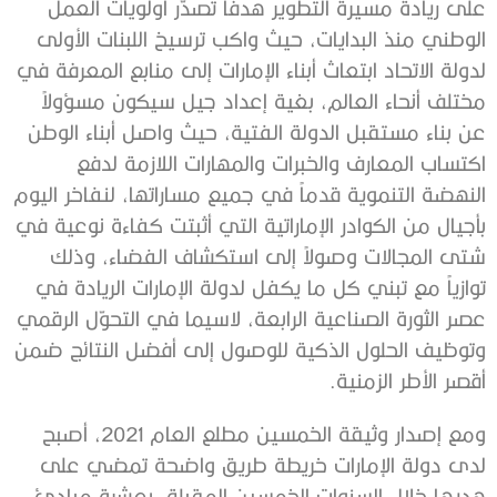
على ريادة مسيرة التطوير هدفاً تصدّر أولويات العمل
الوطني منذ البدايات، حيث واكب ترسيخ اللبنات الأولى
لدولة الاتحاد ابتعاث أبناء الإمارات إلى منابع المعرفة في
مختلف أنحاء العالم، بغية إعداد جيل سيكون مسؤولاً
عن بناء مستقبل الدولة الفتية، حيث واصل أبناء الوطن
اكتساب المعارف والخبرات والمهارات اللازمة لدفع
النهضة التنموية قدماً في جميع مساراتها، لنفاخر اليوم
بأجيال من الكوادر الإماراتية التي أثبتت كفاءة نوعية في
شتى المجالات وصولاً إلى استكشاف الفضاء، وذلك
توازياً مع تبني كل ما يكفل لدولة الإمارات الريادة في
عصر الثورة الصناعية الرابعة، لاسيما في التحوّل الرقمي
وتوظيف الحلول الذكية للوصول إلى أفضل النتائج ضمن
أقصر الأطر الزمنية.
ومع إصدار وثيقة الخمسين مطلع العام 2021، أصبح
لدى دولة الإمارات خريطة طريق واضحة تمضي على
هديها خلال السنوات الخمسين المقبلة، بعشرة مبادئ