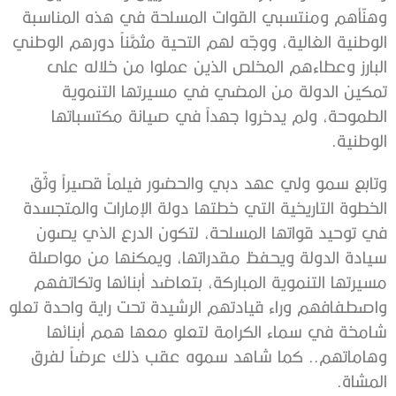
وهنّأهم ومنتسبي القوات المسلحة في هذه المناسبة
الوطنية الغالية، ووجّه لهم التحية مثمَّناً دورهم الوطني
البارز وعطاءهم المخلص الذين عملوا من خلاله على
تمكين الدولة من المضي في مسيرتها التنموية
الطموحة، ولم يدخروا جهداً في صيانة مكتسباتها
الوطنية.
وتابع سمو ولي عهد دبي والحضور فيلماً قصيراً وثّق
الخطوة التاريخية التي خطتها دولة الإمارات والمتجسدة
في توحيد قواتها المسلحة، لتكون الدرع الذي يصون
سيادة الدولة ويحفظ مقدراتها، ويمكنها من مواصلة
مسيرتها التنموية المباركة، بتعاضد أبنائها وتكاتفهم
واصطفافهم وراء قيادتهم الرشيدة تحت راية واحدة تعلو
شامخة في سماء الكرامة لتعلو معها همم أبنائها
وهاماتهم.. كما شاهد سموه عقب ذلك عرضاً لفرق
المشاة.