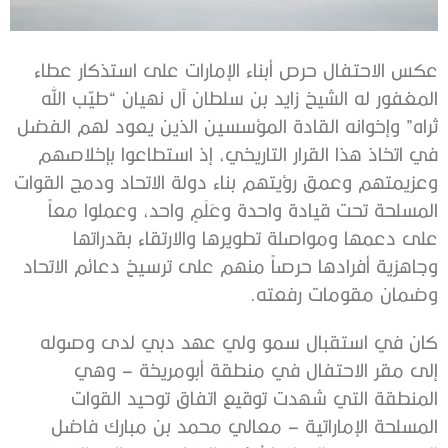
عكس الاحتفال حرص أبناء الإمارات على استذكار عطاء
المغفور له الشيخ زايد بن سلطان آل نهيان “طيّب الله
ثراه” وإخوانه القادة المؤسسين الذين يعود لهم الفضل
في اتخاذ هذا القرار التاريخي، إذ استطاعوا بإخلاصهم
وعزيمتهم وعمق رؤيتهم بناء دولة الاتحاد ودمج القوات
المسلحة تحت قيادة واحدة وعَلَمٍ واحد، وعملوا معاً
على دعمها ومواصلة تطويرها والارتقاء بقدراتها
وجاهزية أفرادها حرصاً منهم على ترسيخ دعائم الاتحاد
وضمان مقومات رفعته.
كان في استقبال سمو ولي عهد دبي لدى وصوله
إلى مقر الاحتفال في منطقة أبومريخة – وهي
المنطقة التي شهدت توقيع اتفاق توحيد القوات
المسلحة الإماراتية – معالي محمد بن مبارك فاضل