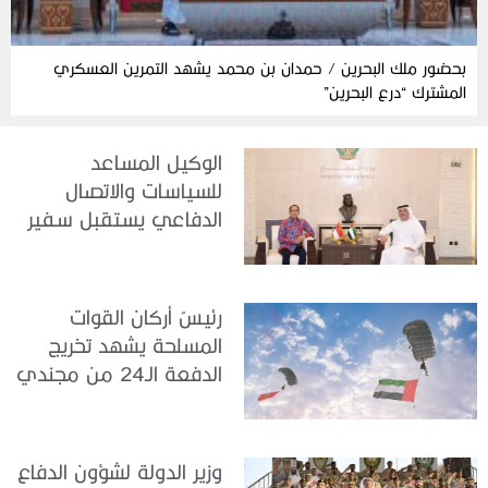
بحضور ملك البحرين / حمدان بن محمد يشهد التمرين العسكري
المشترك “درع البحرين”
الوكيل المساعد
للسياسات والاتصال
الدفاعي يستقبل سفير
جمهورية إندونيسيا لدى
الدولة
رئيسُ أركان القوات
المسلحة يشهد تخريج
الدفعة الـ24 من مجندي
الخدمة الوطنية في مركز
تدريب سيح حفير
وزير الدولة لشؤون الدفاع