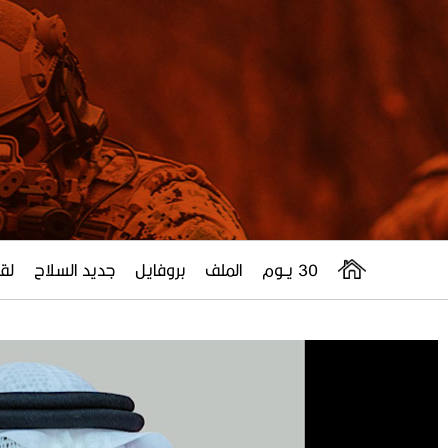
30 يــوم
الملف
بروفايل
جديد السلاح
لقا