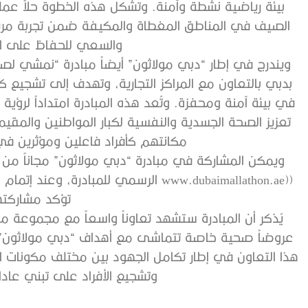
بيئة رياضية نشطة وآمنة. وتشكل هذه الخطوة حلاً عمل
الصيف في المناطق المغطاة والمكيفة ضمن تجربة مري
والسعي للحفاظ على اللي
ويندرج في إطار “دبي مولاثون” أيضاً مبادرة “نمشي لص
بدبي بالتعاون مع المراكز التجارية، وتهدف إلى تشجيع ك
في بيئة آمنة ومحفزة. وتُعد هذه المبادرة امتداداً لر
تعزيز الصحة الجسدية والنفسية لكبار المواطنين والمقي
مكانتهم كأفراد فاعلين ومؤثرين ف
ويمكن المشاركة في مبادرة “دبي مولاثون” مجاناً من خ
((www.dubaimallathon.ae الرسمي للمباد
تؤكد مشاركت
يُذكر أن المبادرة ستشهد تعاوناً واسعاً مع مجموعة م
عروضاً صحية خاصة تتماشى مع أهداف “دبي مولاثون” 
هذا التعاون في إطار تكامل الجهود بين مختلف مكونات ا
وتشجيع الأفراد على تبني عا