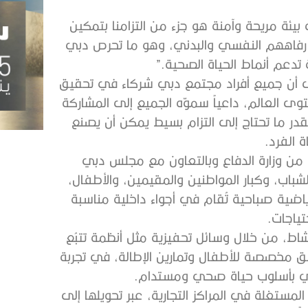
يئة مريحة وآمنة هو جزء من التزامنا بتمكين
م رفاههم النفسي والبدني، وهو ما تحرص دبي
تدعم أنماط الحياة الصحية.”
ى أن جميع أفراد مجتمع دبي شركاء في تحقيق
ى العالم، داعياً سموّه الجميع إلى المشاركة
بقدر ما تحتاج إلى التزام بسيط يمكن أن يصنع
ة الفرد.
ة من وزارة الدفاع وبالتعاون مع مجلس دبي
باب، وكبار المواطنين والمقيمين، والأطفال،
اضية صباحية تُقام في أجواء داخلية مناسبة
تياجات.
شاط، من خلال وسائل تحفيزية مثل أنظمة تتبُع
طق مخصصة للأطفال وتمارين الإطالة، في تجربة
عي بأسلوب حياة صحي ومستدام.
لمستغلة في المراكز التجارية، عبر تحويلها إلى