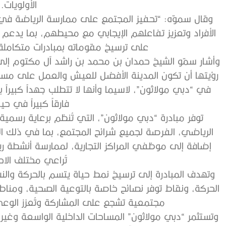
الأولويات.
وقال سموّه: “تحفيز المجتمع على ممارسة الرياضة في ب
الأفراد وتعزيز تفاعلهم الإيجابي مع محيطهم، بما يدع
على ترسيخ مقوماته بمبادرات متكاملة 
وأشار سمّو الشيخ حمدان بن محمد بن راشد آل مكتوم إل
رؤيتها أن تكون المدينة الأفضل للعيش والعمل على مستو
في “دبي مولاثون”، لاسيما وأنها لا تتطلب جهداً كبيراً 
فارقاً كبيراً في حيا
توفر مبادرة “دبي مولاثون”، التي تُنظم برعاية رسمي
الرياضي، الفرصة لجميع شرائح المجتمع، بما في ذلك الش
إضافة إلى موظفي المراكز التجارية، لممارسة أنشطة ري
تُراعي مختلف الاح
وتهدف المبادرة إلى ترسيخ نمط حياة يتسم بالحركة والن
الحركة، ونقاط توفر نصائح خاصة بالتوعية الصحية، ومنا
مجتمعية تشجع على المشاركة وتُعزز الو
وتستثمر “دبي مولاثون” المساحات الداخلية الواسعة وغير ا