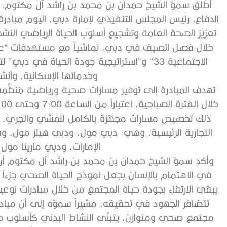
أطلق سموّ الشيخ حمدان بن محمد بن راشد آل مكتوم، و
الدفاع، رئيس المجلس التنفيذي لإمارة دبي، اليوم مباد
تعزيز الصحة العامة وتشجيع أسلوب الحياة الرياضي الن
خلال فصل الصيف في دبي، تماشياً مع مستهدفات “عام 
الاجتماعية 33″ و”استراتيجية جودة الحياة في د
وخدماتها الإسكانية، وأنش
تهدف المبادرة إلى توفير مسارات صحية ورياضية مُنظَّمة 
ذلك تخصيص مسارات مجهّزة بالكامل للمشي والجري. و
التجارية الرئيسية، وهي: دبي مول، ودبي هيلز مول، 
الإمارات، ودبي مارينا مول،
وأكد سموّ الشيخ حمدان بن محمد بن راشد آل مكتوم أن
في الاهتمام بالإنسان بجعل نموذج الحياة الصحي جزءاً لا
يبقى الارتقاء بجودة حياة المجتمع من خلال مبادرات نوع
تتضافر الجهود في تحقيقه، مشيراً سموّه إلى أن مباد
مجتمع صحي ومتوازن، يتبنّى النشاط البدني كأسلوب 