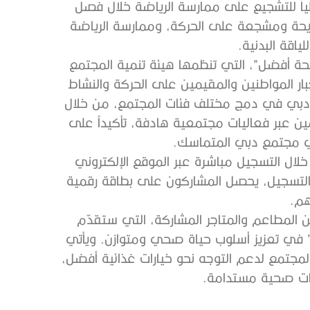
ياً للتشجيع على ممارسة الرياضة خلال فصل
حة ومشجعة على الحركة، وممارسة الرياضة
اقة البدنية.
حة أفضل”، التي تنظمها هيئة تنمية المجتمع
بار المواطنين والمقيمين على الحركة والنشاط
ؤية دبي في دمج مختلف فئات المجتمع، من خلال
مين عبر فعاليات مجتمعية هادفة، تأكيداً على
ي مجتمع دبي المتماسك.
لال التسجيل مباشرة عبر الموقع الإلكتروني
رة، وعند إتمام التسجيل، يحصل المشاركون على بطاقة رقمية
هم.
ن المطاعم والمتاجر المشاركة، التي ستقدّم
في تعزيز أسلوب حياة صحي ومتوازن. ويأتي
لمجتمع لدعم التوجه نحو خيارات غذائية أفضل،
دات صحية مستدامة.