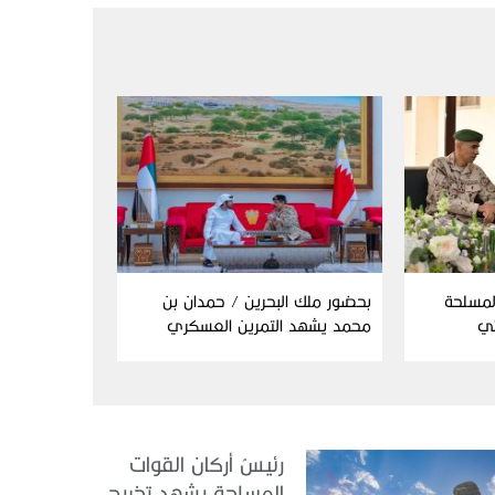
المسلحة
بحضور ملك البحرين / حمدان بن
ئي
محمد يشهد التمرين العسكري
المشترك “درع البحرين”
رئيسُ أركان القوات
المسلحة يشهد تخريج