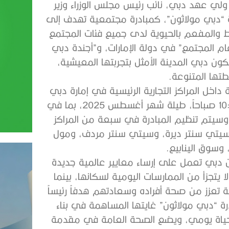
لي عهد دبي، نائب رئيس مجلس الوزراء وزير
رة “دبي مولاثون”، كمبادرة مجتمعية تهدف إلى
شط والمفعم بالحيوية لدى جميع فئات المجتمع
المجتمع” في دولة الإمارات، و”أجندة دبي
بي” لتكون دبي المدينة الأمثل بتجربتها المعيشية،
طتها المتنوعة.
داخل المراكز التجارية الرئيسية في إمارة دبي
خلال الفترة الصباحية، اعتباراً من الساعة 7:00 وحتى 10:00 صباحاً، طيلة شهر أغسطس 2025، بما في
سيتم تنظيم المبادرة في سبعة من المراكز
وسيتي سنتر ديرة، وسيتي سنتر مردف، ومول
 وسوق الينابيع.
 دبي تعمل على إرساء معايير عالمية جديدة
 يتجزأ من الممارسات اليومية لسكانها، بينما
ية تعزز من صحة أفراده وسعادتهم هدفاً رئيساً
رة “دبي مولاثون” غايتها المساهمة في بناء
حياة يومي، ويضع الصحة العامة في مقدمة