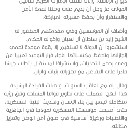
ديوان الرئاسة، وإلى شعب الإمارات الكريم سائلين
المولى عز وجل أن يديم على وطننا نعمة الأمن
والاستقرار وأن يحفظ مسيرته المباركة.
وأضاف أن المؤسسين وفي مقدمتهم المغفور له
الشيخ زايد بن سلطان آل نهيان وإخوانه الحكام،
استشعروا أن الدولة لا تستقيم إلا بقوة موحدة تحمي
إنجازاتها وتحفظ مكتسباتها، فجاء قرار التوحيد تعبيرا عن
وعي بحجم التحديات، واستشرافا لمستقبل يتطلب جيشا
قادرا على التفاعل مع تطوراته بثبات واتزان.
وقال إنه مع تعاقب السنوات، واصلت القيادة الرشيدة
هذا النهج، فعملت على تطوير قواتنا المسلحة وفق رؤية
متكاملة تجمع بين بناء الإنسان وتحديث البنية العسكرية،
حتى أصبحت مؤسستنا العسكرية نموذجا في الجاهزية
والانضباط وركيزة أساسية في صون أمن الوطن وتعزيز
مكانته.