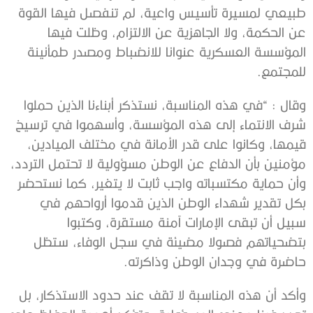
طبيعي لمسيرة تأسيس واعية، لم تنفصل فيها القوة
عن الحكمة، ولا الجاهزية عن الالتزام، وظلت فيها
المؤسسة العسكرية عنوانا للانضباط ومصدر طمأنينة
للمجتمع.
وقال : “في هذه المناسبة، نستذكر أبناءنا الذين حملوا
شرف الانتماء إلى هذه المؤسسة، وأسهموا في ترسيخ
قيمها، وكانوا على قدر الأمانة في مختلف الميادين،
مؤمنين بأن الدفاع عن الوطن مسؤولية لا تحتمل التردد،
وأن حماية مكتسباته واجب ثابت لا يتغير، كما نستحضر
بكل تقدير شهداء الوطن الذين قدموا أرواحهم في
سبيل أن تبقى الإمارات آمنة مستقرة، وكتبوا
بتضحياتهم فصولا مضيئة في سجل الوفاء، ستظل
حاضرة في وجدان الوطن وذاكرته.
وأكد أن هذه المناسبة لا تقف عند حدود الاستذكار، بل