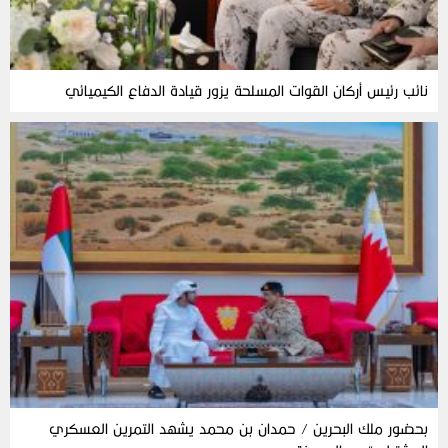
نائب رئيس أركان القوات المسلحة يزور قيادة الدفاع الكيميائي
بحضور ملك البحرين / حمدان بن محمد يشهد التمرين العسكري