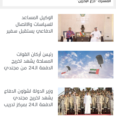
المشترك “درع البحرين”
الوكيل المساعد
للسياسات والاتصال
الدفاعي يستقبل سفير
جمهورية إندونيسيا لدى
الدولة
رئيسُ أركان القوات
المسلحة يشهد تخريج
الدفعة الـ24 من مجندي
الخدمة الوطنية في مركز
تدريب سيح حفير
وزير الدولة لشؤون الدفاع
يشهد تخريج مجندي
الدفعة الـ24 بمركز تدريب
سيح اللحمة