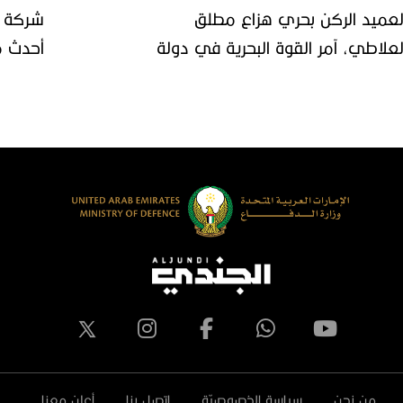
لعميد الركن بحري هزاع مطلق
شركة أ
لعلاطي، آمر القوة البحرية في دولة
أحدث م
لكويت يزور جناح دولة الإمارات العربية
المصري ‬
لمتحدة في معرض الدفاع المصري
يدكس 2023
من نحن
سياسة الخصوصيّة
اتصل بنا
أعلن معنا