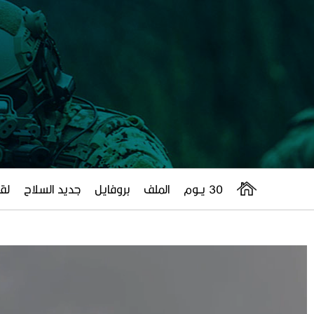
30 يــوم
الملف
بروفايل
جديد السلاح
لقا