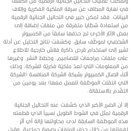
وتمكنت عمليات التحاليل الجنائية الرقمية من الكشف
في نهاية المطاف عن سرقة الملكية الفكرية وإتلاف
البيانات. فقد تمكن خبير في التحاليل الجنائية الرقمية
من استعادة شظايا متفرقة من ملفات إضافة إلى
بعض الآثار الأخرى تمّ حذفها سابقاً من الكمبيوتر
الشخصي لموظّف سابق. وكشفت نتائج التحليل عن أدلة
تشير إلى استخدام قرص ذاكرة فلاش خارجية للاطلاع
على ملفات مراجعات للتصاميم، وخطط النشر، وغيرها
من المعلومات التي تعدّ ملكيّة فكريّة للشركة، وذلك
أثناء اتصال الكمبيوتر بشبكة الشركة المنافسة (الشركة
التي انتقلت الموظفة للعمل معها) بعد يومين من
التقّدم بالاستقالة.
إلا أن الضرر الأكبر الذي كشفت عنه التحاليل الجنائية
الرقمية تمثل في الشوط الطويل نسبياً الذي قطعته
هذه الموظفة السابقة لدى محاولتها إزالة أي أثر
لفعلتها من خلال حذف الملفات بصورة جماعية. وقبل