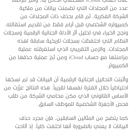
عدد من المجلدات التي تضمنت بيانات من ملكية
الشركة الفكرية، ثم قام بحذف ذات المجلدات من
كمبيوتره الشخصي قبل أيام فقط من تقديم استقالته.
ونجح الخبراء في تحليل أثر الأدلة الجنائية الرقمية وسجلات
النظام التي احتفظت بسجلات تاريخية سابقة لهذه
المجلدات، والزمن التقريبي الذي استغرقته عملية
مزامنتها مع حساب iCloud ومن ثمّ عملية حذفها من
الكمبيوتر.
وأثبتت التحاليل الجنائية الرقمية أن البيانات قد تم نسخها
احتياطياً خلال الفترة نفسها تقريباً. هذه النتائج عزّزت من
الأساس القانوني الذي مكن محامي الشركة من طلب
فحص الأجهزة الشخصية للموظف السابق.
كما يتضح من المثالين السابقين، فإن مجرد حذف
البيانات لا يعني بالضرورة أنها اختفت كلياً. إذ أتاحت