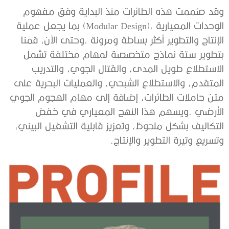
‬وتسريع‭ ‬وتيرة‭ ‬التطوير‭ ‬والإنتاج‭.‬