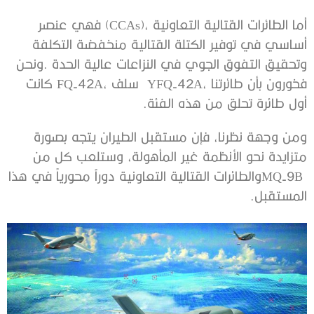
‬فخورون‭ ‬بأن‭ ‬طائرتنا‭
‬أول‭ ‬طائرة‭ ‬تحلق‭ ‬من‭ ‬هذه‭ ‬الفئة‭.‬
‬المستقبل‭.‬