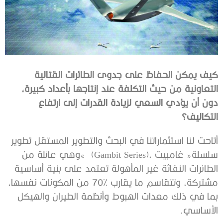
‬التكاليف؟
‬سلسلة‭ ‬‮«‬غامبيت‮»‬‭
‬الأساسي‭.‬