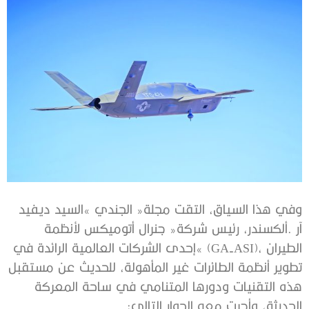
‬الحديثة،‭ ‬وأجرت‭ ‬معه‭ ‬الحوار‭ ‬التالي‭:‬