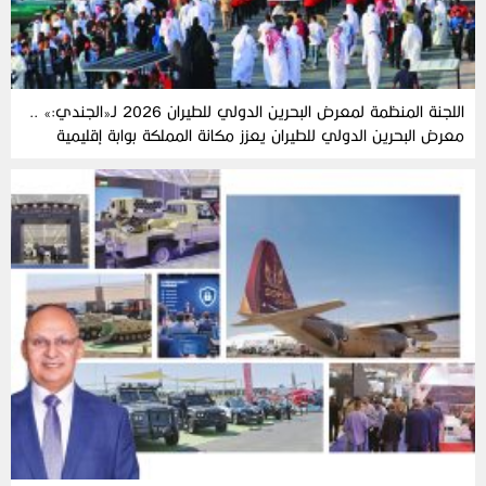
اللجنة‭ ‬المنظمة‭ ‬لمعرض‭ ‬البحرين‭ ‬الدولي‭ ‬للطيران‭ ‬2026‭ ‬لـ«الجندي‮»‬‭:‬ ..
‬للابتكار‭ ‬في‭ ‬الخليج