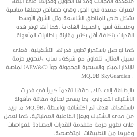
‬القدرات‭ ‬بتكلفة‭ ‬أقل‭ ‬بكثير‭ ‬مقارنة‭ ‬بالطائرات‭ ‬المأهولة‭.‬
‬MQ-9B SkyGuardian‭ . ‬
‬وغيرها‭ ‬من‭ ‬التطبيقات‭ ‬المتخصصة‭.‬