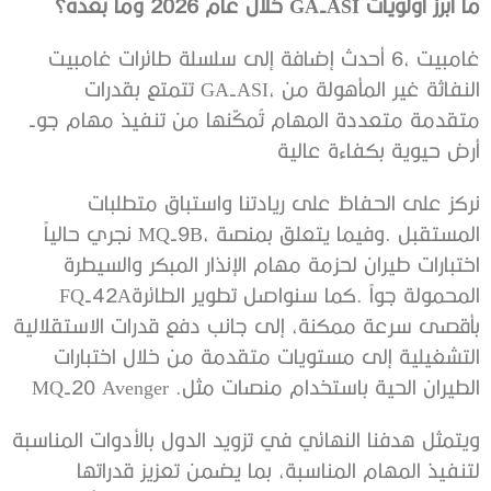
ما‭ ‬أبرز‭ ‬أولويات‭ ‬GA-ASI‭ ‬خلال‭ ‬عام‭ ‬2026‭ ‬وما‭ ‬بعده؟
أرض‭ ‬حيوية‭ ‬بكفاءة‭ ‬عالية
‬المحمولة‭ ‬جواً‭. ‬كما‭ ‬سنواصل‭ ‬تطوير‭ ‬الطائرة‭ ‬FQ-42A‭
‬الطيران‭ ‬الحية‭ ‬باستخدام‭ ‬منصات‭ ‬مثلMQ-20‭ ‬Avenger‭ .‬