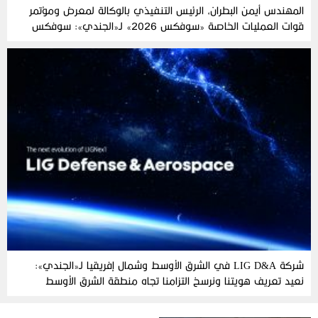
المهندس أيمن البطران، الرئيس التنفيذي بالوكالة لمعرض ومؤتمر
قوات العمليات الخاصة «سوفكس 2026» لـ«الجندي»: سوفكس
2026 يرسخ مكانته العالمية كمنصة للتعاون الدفاعي
شركة LIG D&A في الشرق الأوسط وشمال إفريقيا لـ«الجندي»:
نعيد تعريف هويتنا ونرسخ التزامنا تجاه منطقة الشرق الأوسط
وشمال إفريقيا