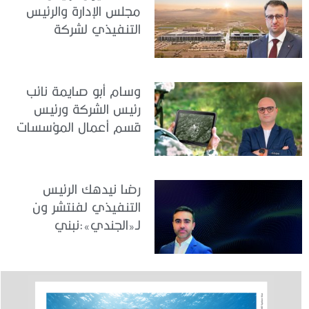
الذكي الإمارات شريك
مجلس الإدارة والرئيس
محوري في صياغة
التنفيذي لشركة
مستقبل التدريب
«أسيلسان» التركية
الدفاعي
للصناعات الدفاعية لـ«
الجندي »: تقنيات سيادية
وسام أبو صايمة نائب
متقدمة وشراكات طويلة
رئيس الشركة ورئيس
الأمد لتعزيز أمن واستقرار
قسم أعمال المؤسسات
المنطقة
في «سامسونج»
للإلكترونيات الخليج لـ«
الجندي »: نقود تحوّلاً
رضا نيدهك الرئيس
رقمياً يعزز جاهزية
التنفيذي لفنتشر ون
القطاعات ويواكب رؤية
لـ«الجندي»:نبني
الإمارات في الأمن
منظومة ابتكار وطنية
السيبراني والابتكار
تعزز جاهزية الإمارات
التقنية وتدعم مكانتها
كمركز عالمي