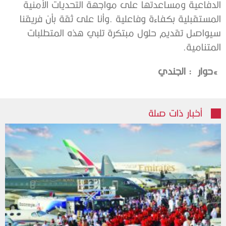
‬المتنامية‭.‬
‮»‬‭ ‬حوار‭ : ‬‮‬‮‬‭ ‬الجندي
أخبار ذات صلة