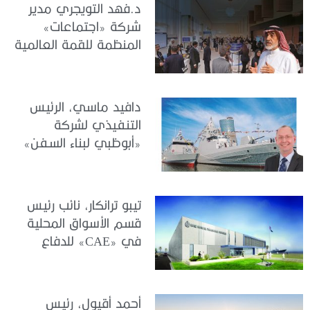
د.فهد التويجري مدير
شركة «اجتماعات»
المنظمة للقمة العالمية
للحوكمة والأداء وإدارة
المخاطر والامتثال
لـ«الجندي»: قمة G[P]RC
دافيد ماسي، الرئيس
2026.. صياغة التكامل
التنفيذي لشركة
بين الحوكمة والمخاطر
«أبوظبي لبناء السفن»
والامتثال مع الأداء
(ADSB) لـمجلة
والاستراتيجية
«الجندي»: “سنواصل
الاستثمار في تنمية
تيبو ترانكار، نائب رئيس
الكفاءات الوطنية، وتعزيز
قسم الأسواق المحلية
منظومة الابتكار، وترسيخ
في «CAE» للدفاع
مكانة دولة الإمارات مركزاً
والأمن الدولي
عالمياً للتميز في القطاع
لـ«الجندي»: الجاهزية
البحري “
العملياتية تبدأ بالتدريب
أحمد أقيول، رئيس