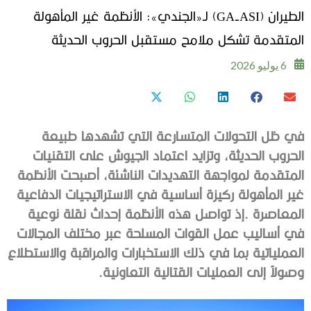
الطيران (GA-ASI) لـ«الجندي»: الأنظمة غير المأهولة
المتقدمة تشكل ملامح مستقبل الحروب الحديثة
6 يوليو 2026
‬وصولاً‭ ‬إلى‭ ‬العمليات‭ ‬القتالية‭ ‬التعاونية‭.‬