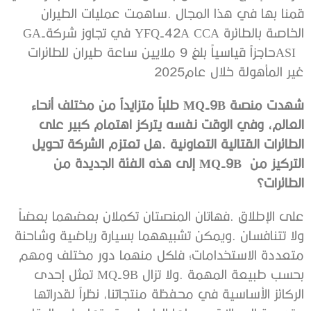
‬الخاصة‭ ‬بالطائرة‭ ‬YFQ-42A CCA‭ ‬في‭ ‬تجاوز‭ ‬شركة‭ ‬GA-
ASI‭
‬غير‭ ‬المأهولة‭ ‬خلال‭ ‬عام‭ ‬2025
‬التركيز‭ ‬من‭ ‬MQ-9B‭
‬الطائرات؟