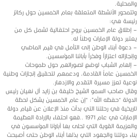
والمحلية.
وتتمحور الأنشطة المتعلقة بعام الخمسين حول ركائز
رئيسة هي:
– إطلاق عام الخمسين بروحٍ احتفالية تشمل كل من
يعتبر دولة الإمارات وطناً له.
– دعوة أبناء الوطن إلى التأمل في قيم الماضي
وإنجازاته اعتزازاً وفخراً بآبائنا المؤسسين.
– إلهام الشباب لوضع تصوراتهم حول طموحات
الخمسين عاماً القادمة، ودعمهم لتحقيق إنجازات وطنية
نوعية تعزز مسيرة التقدم والازدهار.
وقال صاحب السمو الشيخ خليفة بن زايد آل نهيان رئيس
الدولة “حفظه الله”: “إن عام الخمسين يشكل لحظة
تاريخية في رحلتنا التي بدأت منذ الإعلان عن قيام دولة
الإمارات في عام 1971 ..فهو احتفاء بالإرادة العظيمة
والعزيمة القوية التي تحلى بها آباؤنا المؤسسون في
بناء دولتنا والجهود التي بذلها أبناء الوطن حتى أصبحت