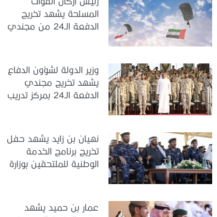
رئيسُ أركان القوات
المسلحة يشهد تخريج
الدفعة الـ24 من مجندي
الخدمة الوطنية في مركز
تدريب سيح حفير
وزير الدولة لشؤون الدفاع
يشهد تخريج مجندي
الدفعة الـ24 بمركز تدريب
سيح اللحمة
نهيان بن زايد يشهد حفل
تخريج برنامج الخدمة
الوطنية للملتحقين بوزارة
الداخلية
عمار بن حميد يشهد