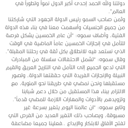
دولتنا ولله الحمد إحدى أكبر الدول نمواً وتطوراً في
العالم”.
وثمن صاحب السمو رئيس الدولة الجهود التي شاركتنا
من جميع الجنسيات وأسهمت معنا في بناء هذه الدولة
الفتية، وأضاف سموه: “أن عام الخمسين يشكل فرصة
للتأمل في إنجازات الخمسين عاماً الماضية في الوقت
الذي نستعد فيه للانطلاق بكل ثقة في رحلتنا المقبلة”.
وقال سموه: “تشمل الاحتفالات سلسلة من المبادرات
التي تدعو الجميع إلى التأمل في التاريخ العريق والقيم
النبيلة والإنجازات الفريدة التي حققتها الدولة، وتصور
مستقبلها ونحن نمضي في طريقنا نحو المئوية، مع
الالتزام ببناء هذا المستقبل من خلال دعم شبابنا
وتزويدهم بالأدوات والمهارات اللازمة للمضي قدماً”.
وتابع سموه: “ان عالمنا اليوم يتغير بسرعة غير
مسبوقة، ويصاحب ذلك التغير العديد من الفرص التي
تفتح الآفاق للابتكار والإبداع ..فعلينا جميعا مضاعفة