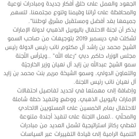
الجهود والعمل على خلق أفكار جديدة ومبادرات نوعية
والمحافظة على ثرائنا وقيمنا وتنوع مجتمعنا، لتسهم
جميعها بغد أفضل ومستقبل مشرق لوطننا”.
يذكر أن لجنة الاحتفال باليوبيل الذهبي لدولة الإمارات
تشكلت في ديسمبر 2019 بتوجيهات من صاحب السمو
الشيخ محمد بن راشد آل مكتوم نائب رئيس الدولة رئيس
مجلس الوزراء حاكم دبي “رعاه الله” ..ويترأس اللّجنة
سمو الشيخ عبدالله بن زايد آل نهيان وزير الخارجيّة
والتعاون الدولي، وسمو الشيخة مريم بنت محمد بن زايد
آل نهيان نائب رئيس اللجنة.
وإضافة إلى مهمتها في تحديد تفاصيل احتفالات
الإمارات باليوبيل الذهبي، ووضع وتنفيذ خطة شاملة
للاحتفال بعام الخمسين على المستويين الاتحادي
والمحلّي ..تعمل اللجنة على تنفيذ أجندة متنوعة
تغطي ركائز استراتيجية تشمل العديد من مبادرات
التنمية الرامية إلى قيادة التغييرات عبر السياسات