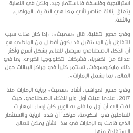
استراتيجية وفلسفة فالاستثمار جيد، ولكن في النهاية
يتعلق بثلاثة عناصر تأتي معا هي التقنية، المواهب،
والثقة.
وفي محور التقنية، قال «سميث»: «إذا كان هناك سبب
للتفاؤل بأن المستقبل قد يكون أفضل من الماضي هو
أن الذكاء الاصطناعي سيصل للعالم بشكل أسرع وأكثر
عدالة من الكهرباء، فشركات التكنولوجيا الكبرى، بما في
ذلك مايكروسوفت، تستثمر كثيراً في مراكز البيانات حول
العالم، بما يشمل الإمارات».
وفي محور المواهب، أشاد «سميث» برؤية الإمارات منذ
2017، عندما عينت أول وزير للذكاء الاصطناعي، حيث
لفت إلى أن أول ما قام به الوزير كان إرساء المهارات
للعاملين في الحكومة، مؤكداً أن هذه الرؤية والاستثمار
الذي قامت به الإمارات في هذا الشأن يمكن للعالم
الاستفادة منها.