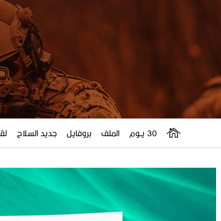
30 يــوم
الملف
بروفايل
جديد السلاح
لقا