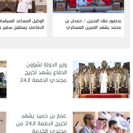
بحضور ملك البحرين / حمدان بن
الوكيل المساعد للسياسات
محمد يشهد التمرين العسكري
الدفاعي يستقبل سفير ج
المشترك “درع البحرين”
إندونيسيا لدى الدولة
وزير الدولة لشؤون
الدفاع يشهد تخريج
مجندي الدفعة الـ24
بمركز تدريب سيح
اللحمة
عمار بن حميد يشهد
تخريج الدفعة الـ24 من
مجندي الخدمة