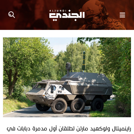
راينميتال ولوكهيد مارتن تطلقان أول مدمرة دبابات في