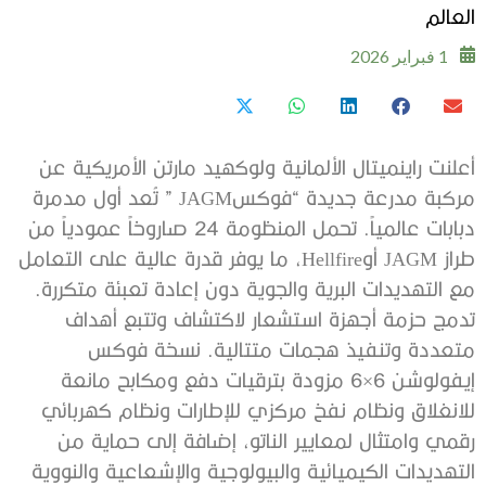
العالم
1 فبراير 2026
أعلنت راينميتال الألمانية ولوكهيد مارتن الأمريكية عن
مركبة مدرعة جديدة “فوكسJAGM ” تُعد أول مدمرة
دبابات عالمياً. تحمل المنظومة 24 صاروخاً عمودياً من
طراز JAGM أوHellfire، ما يوفر قدرة عالية على التعامل
مع التهديدات البرية والجوية دون إعادة تعبئة متكررة.
تدمج حزمة أجهزة استشعار لاكتشاف وتتبع أهداف
متعددة وتنفيذ هجمات متتالية. نسخة فوكس
إيفولوشن 6×6 مزودة بترقيات دفع ومكابح مانعة
للانغلاق ونظام نفخ مركزي للإطارات ونظام كهربائي
رقمي وامتثال لمعايير الناتو، إضافة إلى حماية من
التهديدات الكيميائية والبيولوجية والإشعاعية والنووية