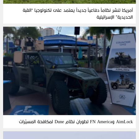
أمريكا تنشر نظاماً دفاعياً جديداً يعتمد على تكنولوجيا “القبة
الحديدية” الإسرائيلية
AimLock وFN America تطوران نظام Dune لمكافحة المسيّرات