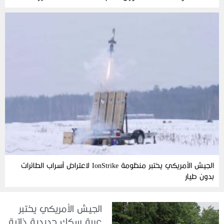
الجيش الأمريكي يختبر منظومة IonStrike لاعتراض أسراب الطائرات
بدون طيار
الجيش الأمريكي يختبر
عربة سكك حديدية ذاتية