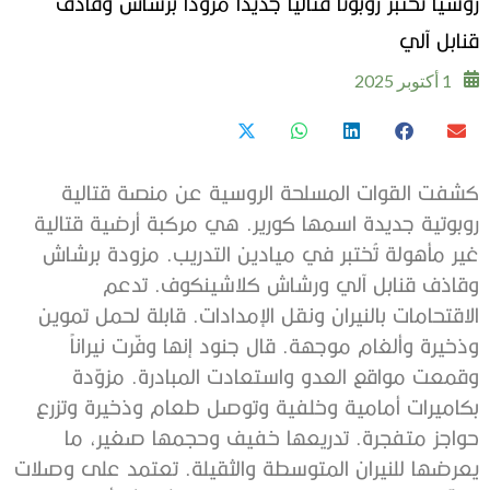
روسيا تختبر روبوتاً قتالياً جديداً مزوداً برشاش وقاذف
قنابل آلي
1 أكتوبر 2025
كشفت القوات المسلحة الروسية عن منصة قتالية
روبوتية جديدة اسمها كورير. هي مركبة أرضية قتالية
غير مأهولة تُختبر في ميادين التدريب. مزودة برشاش
وقاذف قنابل آلي ورشاش كلاشينكوف. تدعم
الاقتحامات بالنيران ونقل الإمدادات. قابلة لحمل تموين
وذخيرة وألغام موجهة. قال جنود إنها وفّرت نيراناً
وقمعت مواقع العدو واستعادت المبادرة. مزوّدة
بكاميرات أمامية وخلفية وتوصل طعام وذخيرة وتزرع
حواجز متفجرة. تدريعها خفيف وحجمها صغير، ما
يعرضها للنيران المتوسطة والثقيلة. تعتمد على وصلات