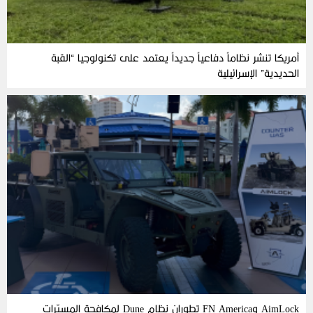
أمريكا تنشر نظاماً دفاعياً جديداً يعتمد على تكنولوجيا “القبة
الحديدية” الإسرائيلية
AimLock وFN America تطوران نظام Dune لمكافحة المسيّرات