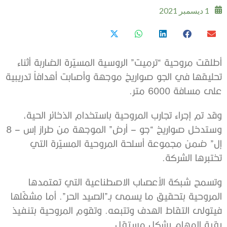
1 ديسمبر 2021
أطلقت مروحية “ترميت” الروسية المسيّرة الضاربة أثناء
تحليقها في الجو صواريخ موجهة وأصابت أهدافاً تدريبية
على مسافة 6000 متر.
وقد تم إجراء تجارب المروحية باستخدام الذخائر الحية،
وستدخل صواريخ “جو – أرض” الموجهة من طراز إس – 8
إل” ضمن مجموعة أسلحة المروحية المسيّرة التي
تختبرها الشركة.
وتسمح شبكة الأعصاب الاصطناعية التي تعتمدها
المروحية بتحقيق ما يسمى بـ”الصيد الحر”. أما مشغّلها
فيتولى التقاط الهدف وتتبعه. وتقوم المروحية بتنفيذ
بقية المهام بشكل مستقل.