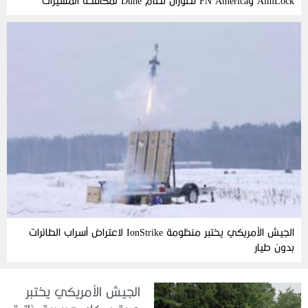
AimLock وFN America تطوران نظام Dune لمكافحة المسيّرات
الجيش الأمريكي يختبر منظومة IonStrike لاعتراض أسراب الطائرات
بدون طيار
الجيش الأمريكي يختبر