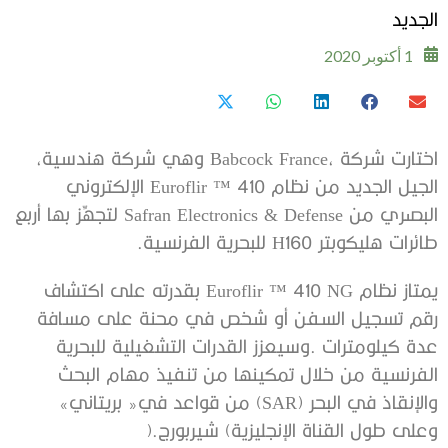
الجديد
1 أكتوبر 2020
‬طائرات‭ ‬هليكوبتر‭ ‬H160‭ ‬للبحرية‭ ‬الفرنسية‭.‬
‬والإنقاذ‭ ‬في‭ ‬البحر‭ (‬SAR‭) ‬من‭ ‬قواعد‭ ‬في‭ ‬‮«‬بريتاني‮»‬‭
‬وعلى‭ ‬طول‭ ‬القناة‭ ‬الإنجليزية‭ (‬شيربورج‭).‬