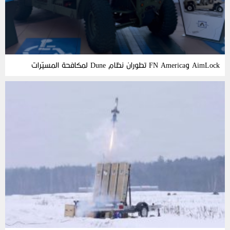
AimLock وFN America تطوران نظام Dune لمكافحة المسيّرات