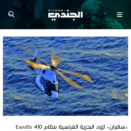
«سافران» تزود البحرية الفرنسية بنظام Euroflir 410