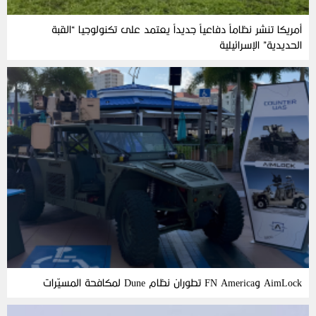
أمريكا تنشر نظاماً دفاعياً جديداً يعتمد على تكنولوجيا “القبة
الحديدية” الإسرائيلية
AimLock وFN America تطوران نظام Dune لمكافحة المسيّرات