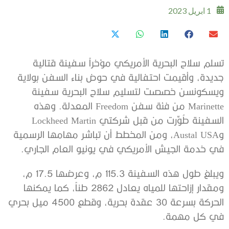
1 ابريل 2023
تسلم سلاح البحرية الأمريكي مؤخراً سفينة قتالية
جديدة، وأقيمت احتفالية في حوض بناء السفن بولاية
ويسكونسن خصصت لتسليم سلاح البحرية سفينة
Marinette من فئة سفن Freedom المعدلة. وهذه
السفينة طُوِّرت من قبل شركتي Lockheed Martin
وAustal USA، ومن المخطط أن تباشر مهامها الرسمية
في خدمة الجيش الأمريكي في يونيو العام الجاري.
ويبلغ طول هذه السفينة 115.3 م، وعرضها 17.5 م،
ومقدار إزاحتها للمياه يعادل 2862 طناً، كما يمكنها
الحركة بسرعة 30 عقدة بحرية، وقطع 4500 ميل بحري
في كل مهمة.