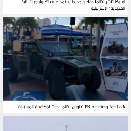
أمريكا تنشر نظاماً دفاعياً جديداً يعتمد على تكنولوجيا “القبة
الحديدية” الإسرائيلية
AimLock وFN America تطوران نظام Dune لمكافحة المسيّرات