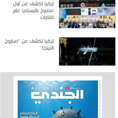
تركيا تكشف عن أول
صاروخ باليستي عابر
للقارات
تركيا تكشف عن “صاروخ
النينجا”