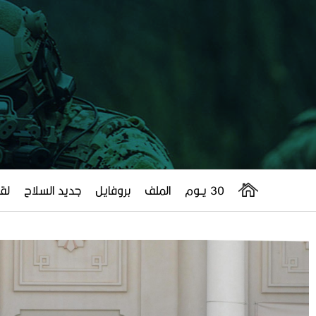
30 يــوم
الملف
بروفايل
جديد السلاح
لقا