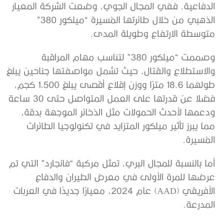
الدفاعية. ففي المجال الجوي، وضعت الشركة المعيار
الذهبي من خلال طائرتها المُسيرة “ميلكور 380”
متوسطة الارتفاع وطويلة المدى.
وصممت “ميلكور 380” لتناسب مهام المراقبة
والاستطلاع والقتال، حيث تشمل مواصفتها جناحين يبلغ
طولهما 18.6 مترًا ووزن إقلاع أقصى يبلغ 1,500 كجم،
فضلا عن قدرتها على العمل المتواصل حتى 30 ساعة
ودعمها لأحدث الحمولات مثل الذخائر الموجهة بدقة،
مما يبرز تأثير ميلكور المتزايد في تكنولوجيا الطائرات
المُسيرة.
أما بالنسبة للمجال البري، تمثل مركبة “فانجارد” التي تم
عرضها للمرة الأولى في معرض الطيران والدفاع
الأفريقي (AAD) عام 2024، معيارًا جديدًا في العربات
المدرعة.