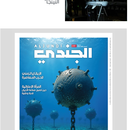
النينجا”