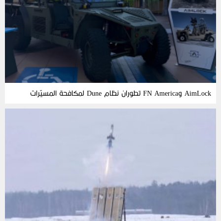
AimLock وFN America تطوران نظام Dune لمكافحة المسيّرات