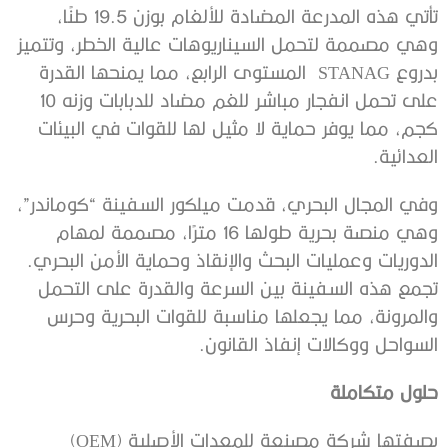
تأتي هذه المدرعة المضادة للألغام بوزن 19.5 طنًا،
وهي مصممة لتحمل السيناريوهات عالية الخطر، وتتميز
بدروع STANAG المستوى الرابع، مما يمنحها القدرة
على تحمل انفجار مباشر للغم مضاد للدبابات وزنه 10
كجم، مما يوفر حماية لا مثيل لها للقوات في البيئات
العدائية.
وفي المجال البحري، قدمت ميلكور السفينة “كوماندر”،
وهي منصة بحرية طولها 16 مترًا، مصممة لمهام
الدوريات وعمليات البحث والإنقاذ وحماية الأمن البحري.
تجمع هذه السفينة بين السرعة والقدرة على التحمل
والمرونة، مما يجعلها مناسبة للقوات البحرية وحرس
السواحل ووكالات إنفاذ القانون.
حلول متكاملة
بصفتها شركة مصنعة للمعدات الأصلية (OEM)