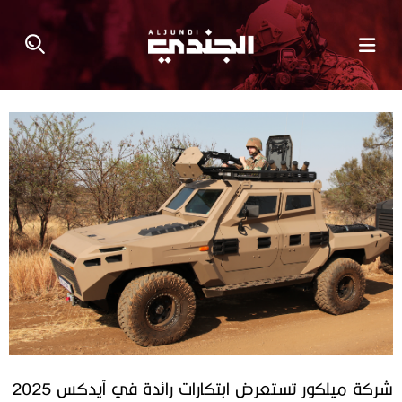
شركة ميلكور تستعرض ابتكارات رائدة في آيدكس 2025