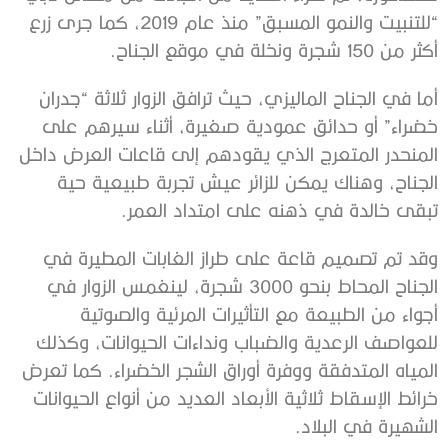
“للتنبيت والنمو المسبق” منذ عام 2019، كما جرى زرع
أكثر من 150 شجرة ونخلة في موقع الجناح.
أما في الجناح الماليزي، حيث ترافق الزوار ثلاثة “جدران
خضراء” أو حدائق عمودية صغيرة، أثناء سيرهم على
المنحدر المتعرج الذي يقودهم إلى قاعات العرض داخل
الجناح، وهناك يمكن للزائر عيش تجربة طبيعية حية
تبقى خالدة في ذهنه على امتداد العمر.
وقد تم تصميم قاعة على طراز الغابات المطيرة في
الجناح المحاط بنحو 3000 شجرة، لينغمس الزوار في
أجواء من الطبيعة مع التأثيرات المرئية والصوتية
للعواصف الرعدية والضباب ونداءات الحيوانات، وكذلك
المياه المتدفقة ووفرة أوراق الشجر الخضراء. كما تعرض
خرائط الإسقاط ثلاثية الأبعاد العديد من أنواع الحيوانات
الشهيرة في البلاد.