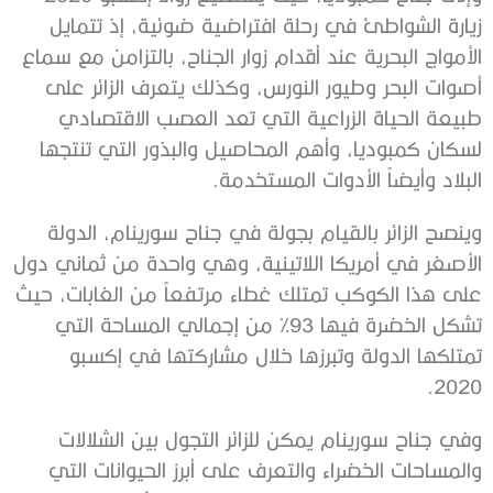
زيارة الشواطئ في رحلة افتراضية ضوئية، إذ تتمايل
الأمواج البحرية عند أقدام زوار الجناح، بالتزامن مع سماع
أصوات البحر وطيور النورس، وكذلك يتعرف الزائر على
طبيعة الحياة الزراعية التي تعد العصب الاقتصادي
لسكان كمبوديا، وأهم المحاصيل والبذور التي تنتجها
البلاد وأيضاً الأدوات المستخدمة.
وينصح الزائر بالقيام بجولة في جناح سورينام، الدولة
الأصغر في أمريكا اللاتينية، وهي واحدة من ثماني دول
على هذا الكوكب تمتلك غطاء مرتفعاً من الغابات، حيث
تشكل الخضرة فيها 93% من إجمالي المساحة التي
تمتلكها الدولة وتبرزها خلال مشاركتها في إكسبو
2020.
وفي جناح سورينام يمكن للزائر التجول بين الشلالات
والمساحات الخضراء والتعرف على أبرز الحيوانات التي