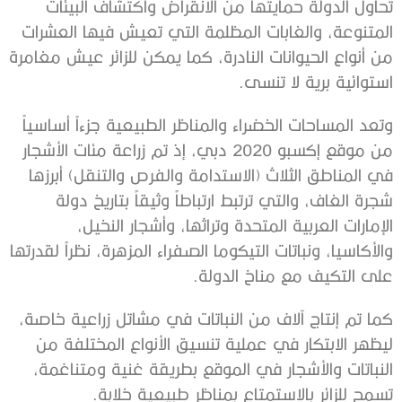
تحاول الدولة حمايتها من الانقراض واكتشاف البيئات
المتنوعة، والغابات المظلمة التي تعيش فيها العشرات
من أنواع الحيوانات النادرة، كما يمكن للزائر عيش مغامرة
استوائية برية لا تنسى.
وتعد المساحات الخضراء والمناظر الطبيعية جزءاً أساسياً
من موقع إكسبو 2020 دبي، إذ تم زراعة مئات الأشجار
في المناطق الثلاث (الاستدامة والفرص والتنقل) أبرزها
شجرة الغاف، والتي ترتبط ارتباطاً وثيقاً بتاريخ دولة
الإمارات العربية المتحدة وتراثها، وأشجار النخيل،
والأكاسيا، ونباتات التيكوما الصفراء المزهرة، نظراً لقدرتها
على التكيف مع مناخ الدولة.
كما تم إنتاج آلاف من النباتات في مشاتل زراعية خاصة،
ليظهر الابتكار في عملية تنسيق الأنواع المختلفة من
النباتات والأشجار في الموقع بطريقة غنية ومتناغمة،
تسمح للزائر بالاستمتاع بمناظر طبيعية خلابة.