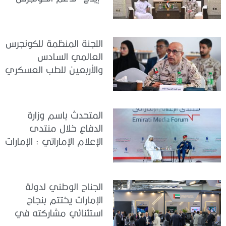
العالمي للطب العسكري
– أبوظبي 2026
اللجنة المنظمة للكونجرس
العالمي السادس
والأربعين للطب العسكري
تعقد اجتماعًا لمتابعة آخر
التحضيرات
المتحدث باسم وزارة
الدفاع خلال منتدى
الإعلام الإماراتي : الإمارات
نموذج عالمي في
الجاهزية والاستقرار
الجناح الوطني لدولة
الإمارات يختتم بنجاح
استثنائي مشاركته في
معرض «يوروساتوري