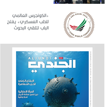
2026»
«الكونجرس العالمي
للطب العسكري» يفتح
الباب لتلقي البحوث
والدراسات المشاركة في
برنامجه العلمي