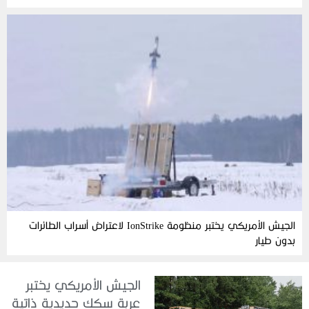
الجيش الأمريكي يختبر منظومة IonStrike لاعتراض أسراب الطائرات
بدون طيار
الجيش الأمريكي يختبر
عربة سكك حديدية ذاتية