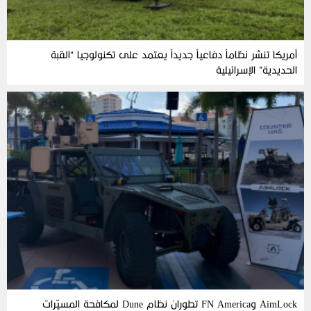
أمريكا تنشر نظاماً دفاعياً جديداً يعتمد على تكنولوجيا “القبة
الحديدية” الإسرائيلية
AimLock وFN America تطوران نظام Dune لمكافحة المسيّرات