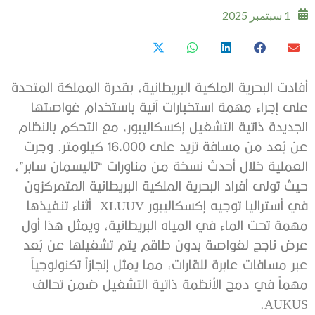
1 سبتمبر 2025
أفادت البحرية الملكية البريطانية، بقدرة المملكة المتحدة
على إجراء مهمة استخبارات آنية باستخدام غواصتها
الجديدة ذاتية التشغيل إكسكاليبور، مع التحكم بالنظام
عن بُعد من مسافة تزيد على 16,000 كيلومتر. وجرت
العملية خلال أحدث نسخة من مناورات “تاليسمان سابر”،
حيث تولى أفراد البحرية الملكية البريطانية المتمركزون
في أستراليا توجيه إكسكاليبور XLUUV أثناء تنفيذها
مهمة تحت الماء في المياه البريطانية، ويمثل هذا أول
عرض ناجح لغواصة بدون طاقم يتم تشغيلها عن بُعد
عبر مسافات عابرة للقارات، مما يمثل إنجازاً تكنولوجياً
مهماً في دمج الأنظمة ذاتية التشغيل ضمن تحالف
AUKUS.