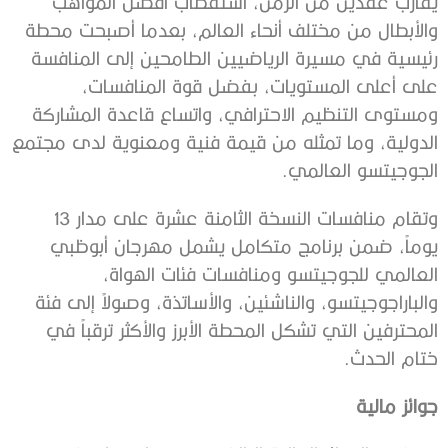
يقارب عقدين من الزمن، استقطاب أفضل المواهب
والأبطال من مختلف أنحاء العالم، بعدما أصبحت محطة
رئيسية في مسيرة الرياضيين الطامحين إلى المنافسة
على أعلى المستويات، بفضل قوة المنافسات،
ومستوى التنظيم الاحترافي، واتساع قاعدة المشاركة
الدولية، وما تمثله من قيمة فنية ومعنوية لدى مجتمع
الجوجيتسو العالمي.
وتقام منافسات النسخة الثامنة عشرة على مدار 13
يوماً، ضمن برنامج متكامل يشمل مهرجان أبوظبي
العالمي للجوجيتسو ومنافسات فئات الهواة،
والباراجوجيتسو، والناشئين، والأساتذة، وصولاً إلى فئة
المحترفين التي تشكل المحطة الأبرز والأكثر ترقباً في
ختام الحدث.
جوائز مالية