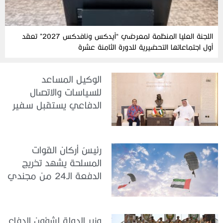
اللجنة العليا المنظمة لمعرضي “آيدكس ونافدكس 2027” تعقد
أول اجتماعاتها التحضيرية للدورة الثامنة عشرة
الوكيل المساعد
للسياسات والاتصال
الدفاعي يستقبل سفير
جمهورية إندونيسيا لدى
الدولة
رئيسُ أركان القوات
المسلحة يشهد تخريج
الدفعة الـ24 من مجندي
الخدمة الوطنية في مركز
تدريب سيح حفير
وزير الدولة لشؤون الدفاع