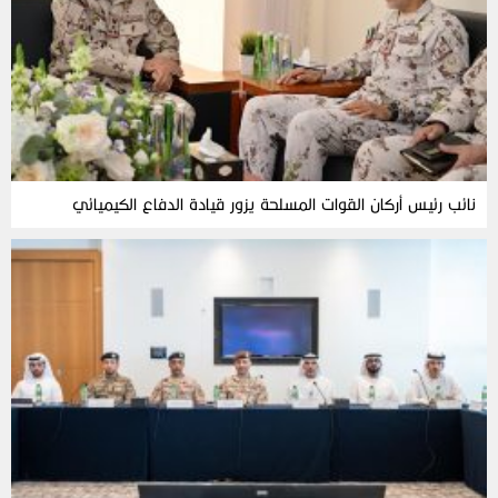
نائب رئيس أركان القوات المسلحة يزور قيادة الدفاع الكيميائي