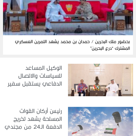
بحضور ملك البحرين / حمدان بن محمد يشهد التمرين العسكري
المشترك “درع البحرين”
الوكيل المساعد
للسياسات والاتصال
الدفاعي يستقبل سفير
جمهورية إندونيسيا لدى
الدولة
رئيسُ أركان القوات
المسلحة يشهد تخريج
الدفعة الـ24 من مجندي
الخدمة الوطنية في مركز