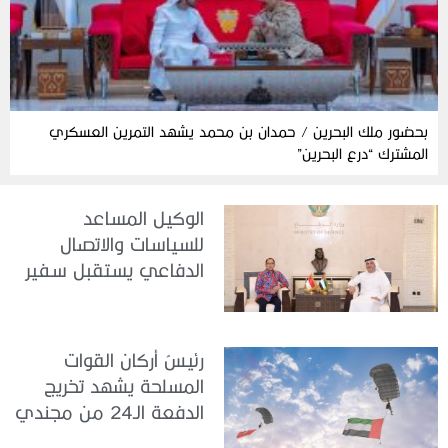
بحضور ملك البحرين / حمدان بن محمد يشهد التمرين العسكري
المشترك “درع البحرين”
الوكيل المساعد
للسياسات والاتصال
الدفاعي يستقبل سفير
جمهورية إندونيسيا لدى
الدولة
رئيسُ أركان القوات
المسلحة يشهد تخريج
الدفعة الـ24 من مجندي
الخدمة الوطنية في مركز