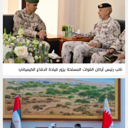
نائب رئيس أركان القوات المسلحة يزور قيادة الدفاع الكيميائي