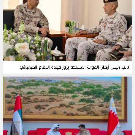
نائب رئيس أركان القوات المسلحة يزور قيادة الدفاع الكيميائي