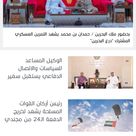
بحضور ملك البحرين / حمدان بن محمد يشهد التمرين العسكري
المشترك “درع البحرين”
الوكيل المساعد
للسياسات والاتصال
الدفاعي يستقبل سفير
جمهورية إندونيسيا لدى
الدولة
رئيسُ أركان القوات
المسلحة يشهد تخريج
الدفعة الـ24 من مجندي
الخدمة الوطنية في مركز
تدريب سيح حفير