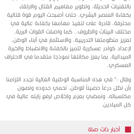
بالتقنيات الحديثة، وتطوير مفاهيم القتال والارتقاء
بكفاءة العنصر البشري، حتى أصبحت اليوم قوة قتالية
محترفة، قادرة على تنفيذ مهامها بكفاءة عالية في
مختلف البيئات والظروف.. كما واصلت القوات البرية،
تعزيز منظومتها التدريبية، والاستثمار في أبناء الوطن،
لإعداد كوادر عسكرية تتميز بالكفاءة والانضباط والخبرة
الميدانية، بما يعزز مكانتها نموذجا متقدما في الاحتراف
العسكري.
وقال :” في هذه المناسبة الوطنية الغالية نجدد التزامنا
بأن نظل درعاً حصيناً للوطن، نحمي حدوده ونصون
مكتسباته، ونمضي بعزم وإخلاص لرفع رايته عالية في
كل الميادين.
أخبار ذات صلة