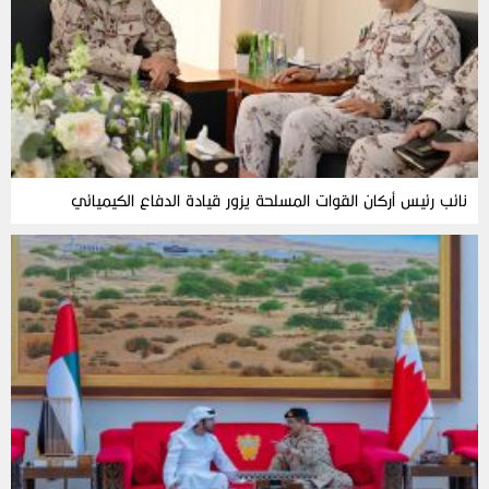
نائب رئيس أركان القوات المسلحة يزور قيادة الدفاع الكيميائي