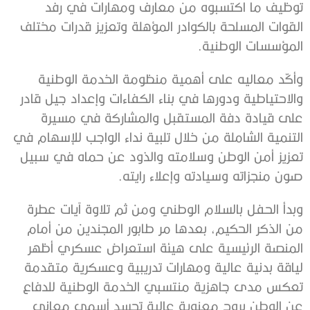
توظيف ما اكتسبوه من معارف ومهارات في رفد
القوات المسلحة بالكوادر المؤهلة وتعزيز قدرات مختلف
المؤسسات الوطنية.
وأكّد معاليه على أهمية منظومة الخدمة الوطنية
والاحتياطية ودورها في بناء الكفاءات وإعداد جيل قادر
على قيادة دفة المستقبل والمشاركة في مسيرة
التنمية الشاملة من خلال تلبية نداء الواجب للإسهام في
تعزيز أمن الوطن وسلامته والذود عن حماه في سبيل
صون منجزاته وسيادته وإعلاء رايته.
وبدأ الحفل بالسلام الوطني ومن ثم تلاوة آيات عطرة
من الذكر الحكيم، بعدها مر طابور المجندين من أمام
المنصة الرئيسية على هيئة استعراض عسكري أظهر
لياقة بدنية عالية ومهارات تدريبية وعسكرية متقدمة
تعكس مدى جاهزية منتسبي الخدمة الوطنية للدفاع
عن الوطن بروح معنوية عالية تجسد أسمى معاني