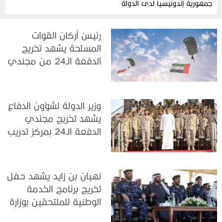
جمهورية إندونيسيا لدى الدولة
رئيسُ أركان القوات
المسلحة يشهد تخريج
الدفعة الـ24 من مجندي
الخدمة الوطنية في مركز
تدريب سيح حفير
وزير الدولة لشؤون الدفاع
يشهد تخريج مجندي
الدفعة الـ24 بمركز تدريب
سيح اللحمة
نهيان بن زايد يشهد حفل
تخريج برنامج الخدمة
الوطنية للملتحقين بوزارة
الداخلية