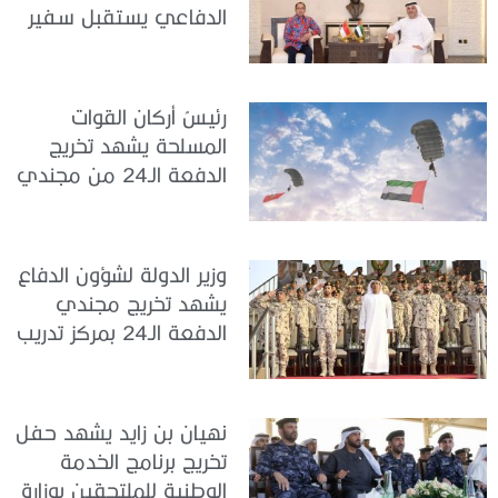
الدفاعي يستقبل سفير
جمهورية إندونيسيا لدى
الدولة
رئيسُ أركان القوات
المسلحة يشهد تخريج
الدفعة الـ24 من مجندي
الخدمة الوطنية في مركز
تدريب سيح حفير
وزير الدولة لشؤون الدفاع
يشهد تخريج مجندي
الدفعة الـ24 بمركز تدريب
سيح اللحمة
نهيان بن زايد يشهد حفل
تخريج برنامج الخدمة
الوطنية للملتحقين بوزارة