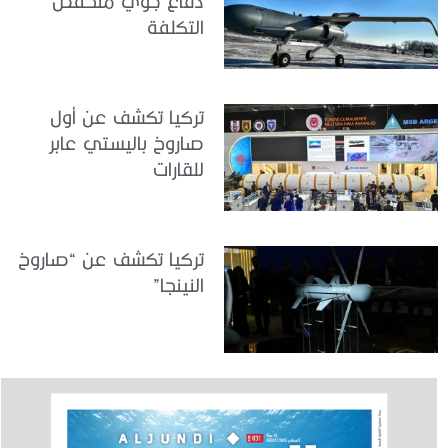
دفاع جوي منخفض
التكلفة
تركيا تكشف عن أول
صاروخ باليستي عابر
للقارات
تركيا تكشف عن “صاروخ
النينجا”