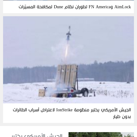
AimLock وFN America تطوران نظام Dune لمكافحة المسيّرات
الجيش الأمريكي يختبر منظومة IonStrike لاعتراض أسراب الطائرات
بدون طيار
الجيش الأمريكي يختبر