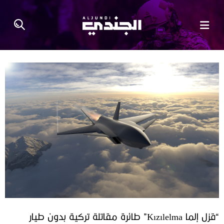
“قزل إلما Kızılelma” طائرة مقاتلة تركية بدون طيار