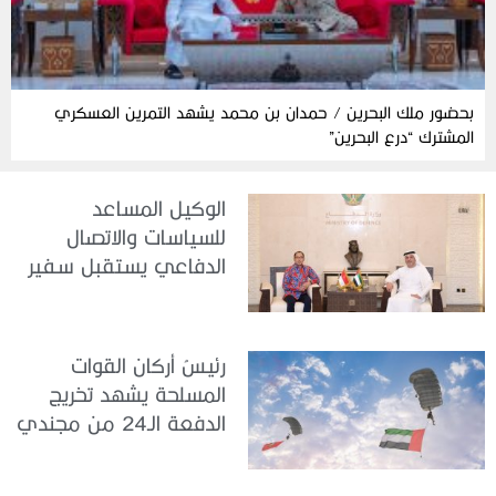
بحضور ملك البحرين / حمدان بن محمد يشهد التمرين العسكري
المشترك “درع البحرين”
الوكيل المساعد
للسياسات والاتصال
الدفاعي يستقبل سفير
جمهورية إندونيسيا لدى
الدولة
رئيسُ أركان القوات
المسلحة يشهد تخريج
الدفعة الـ24 من مجندي
الخدمة الوطنية في مركز
تدريب سيح حفير