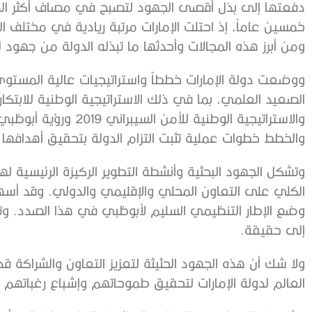
دفعتها إلى بذل أقصى الجهود لتصبح في مصاف أكثر الد
خمسين عاماً، إذ احتلت الإمارات مرتبة ريادية في مختلف 
ومن أبرز هذه المجالات وأحدثها ما تبذله الدولة من جهود ل
ووضعت دولة الإمارات خططاً واستراتيجيات عالية المست
الصعيد العلمي، بما في ذلك الاستراتيجية الوطنية للابتكار و
والخطط خطوات عملية تثبت التزام الدولة بتحقيق أهدافها ك
وتشكل الجهود البحثية وأنشطة التطوير الركيزة الرئيسية لهذ
الكلي على التعاون المحلي والإقليمي والدولي. وقد أسه
وضع الإطار التنظيمي السليم لأبوظبي في هذا الصدد. وتك
إلى حقيقة.
ولا شك أن هذه الجهود الحثيثة لتعزيز التعاون والشراكة 
العالم لدولة الإمارات لتحقيق طموحاتهم وإشباع رغباتهم 