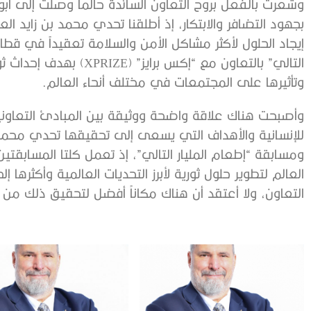
وشعرت بالفعل بروح التعاون السائدة حالما وصلت إلى أبو
بجهود التضافر والابتكار، إذ أطلقنا تحدي محمد بن زايد الع
إيجاد الحلول لأكثر مشاكل الأمن والسلامة تعقيداً في قطا
التالي” بالتعاون مع “إكس ب
وتأثيرها على المجتمعات في مختلف أنحاء العالم.
وأصبحت هناك علاقة واضحة ووثيقة بين المبادئ التعاونية
للإنسانية والأهداف التي يسعى إلى تحقيقها تحدي محمد بن 
ومسابقة “إطعام المليار التالي”، إذ تعمل كلتا المسابقتين
العالم لتطوير حلول ثورية لأبرز التحديات العالمية وأكثرها إ
التعاون، ولا أعتقد أن هناك مكاناً أفضل لتحقيق ذلك من