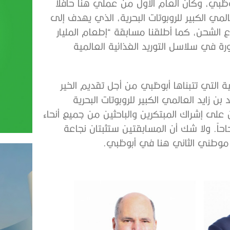
ظبي، وكان العام الأول من عملي هنا حافلاً
المي الكبير للروبوتات البحرية، الذي يهدف إلى
ع الشحن، كما أطلقنا مسابقة “إطعام المليار
رايز” (XPRIZE) بهدف إحداث ثورة في سلاسل التوريد الغذائية العالمية
 التي تتبناها أبوظبي من أجل تقديم الخير
زايد العالمي الكبير للروبوتات البحرية
 على إشراك المبتكرين والباحثين من جميع أنحاء
لحاحاً. ولا شك أن المسابقتين ستثبتان نجاعة
 موطني الثاني هنا في أبوظبي.