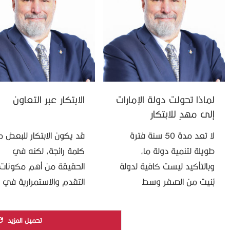
الدولية وكفاءتها، لم …
لماذا تحولت دولة الإمارات
الابتكار عبر التعاون
إلى مهدٍ للابتكار
لا تعد مدة 50 سنة فترة
قد يكون الابتكار للبعض م
طويلة لتنمية دولة ما،
كلمة رائجة، لكنه في
وبالتأكيد ليست كافية لدولة
الحقيقة من أهم مكونات
بُنيت من الصفر وسط
التقدم والاستمرارية في
الصحراء. لكن الإمارات تحتفل
الحياة، فبدونه تبقى
هذا العام بيوبيلها الذهبي
المجتمعات والصناعات
تحميل المزيد
بفخر عارم، بعدما حققت …
والاقتصادات مكانها، وقد