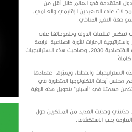
ول المتقدمة في العالم خلال أقل من
المجالات على الصعيدين الإقليمي والعالمي،
مواجهة التغير المناخي.
وى تعكس تطلعات الدولة وطموحاتها على
استراتيجية الإمارات للثورة الصناعية الرابعة
والاستراتيجية الوطنية للأمن السيبراني 2019 ورؤية أبوظبي الاقتصادية 2030، وصاحبت هذه الاستراتيجيات
املةً.
ه الاستراتيجيات والخطط، ويميّزها اعتمادها
م مجلس أبحاث التكنولوجيا المتطورة في
من مهمتنا في “أسباير” بتحويل هذه الرؤية
قد جذبتني وجذبت العديد من المبتكرين حول
العارمة بحب الاستكشاف.