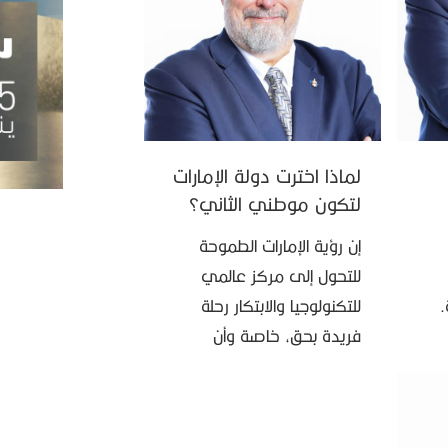
لماذا اخترت دولة الإمارات
لتكون موطني الثاني؟
إن رؤية الإمارات الطموحة
للتحول إلى مركز عالمي
.
للتكنولوجيا والابتكار رحلة
فريدة بحق، خاصة وأن
ري
أهدافها السامية تكمن في
الاعتماد على النفس والالتزام
المطلق ببناء منظومة