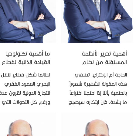
أهمية تحرير الأنظمة
ما أهمية تكنولوجيا
المستقلة من نظام
القيادة الذاتية لقطاع
الملاحة عبر الأقمار
النقل البحري؟
الحاجة أم الإختراع. تضفي
لطالما شكل قطاع النقل
الصناعية
هذه المقولة الشهيرة شعوراً
البحري العمود الفقري
بالحتمية بأننا إذا احتجنا اختراعاً
للتجارة الدولية لقرون عدة
ما بشدة، فإن ابتكاره سيصبح
ورغم كل التحولات التي
مسألةً من الوقت فقط. ومن
تشهدها شبكات النقل الب
الأمثلة على ذلك تطوير
والجوي في يومنا الحالي
الأنظمة المستقلة التي …
بهدف تعزيز سرعة التجارة