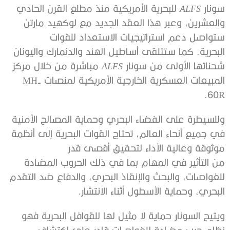
سونار
ALFS
للبحرية الأمريكية منذ مطلع القرن الحادي
والعشرين، وعبر هذا العقد الجديد مع لوكهيد مارتن
ستواصل دعم استراتيجيات الاستعداد للقوات
البحرية. كما ستتلقى أساطيل الهند والدنمارك واليونان
شحناتها الأولى من سونار
ALFS
مباشرة من خلال مركز
المبيعات العسكرية الخارجية الأمريكية لمنصات MH-
60R.
وللسيطرة على الفضاء البحري وحماية المصالح الأمنية
في جميع أنحاء العالم، تحتاج القوات البحرية إلى أنظمة
موثوقة وعالية الأداء لتحقيق أقصى قدر
من التأثير في المهام بما في ذلك الحروب المضادة
للغواصات، والبحث والإنقاذ البحري، والدفاع ضد التقدم
البحري، وحماية الأسطول أثناء الانتشار.
ويتيح السونار حماية لا مثيل لها للقوافل البحرية فهو
نظام حرب مضادة للغواصات قادر على اكتشاف