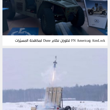
AimLock وFN America تطوران نظام Dune لمكافحة المسيّرات