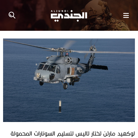
لوكهيد مارتن تختار تاليس لتسليم السونارات المحمولة