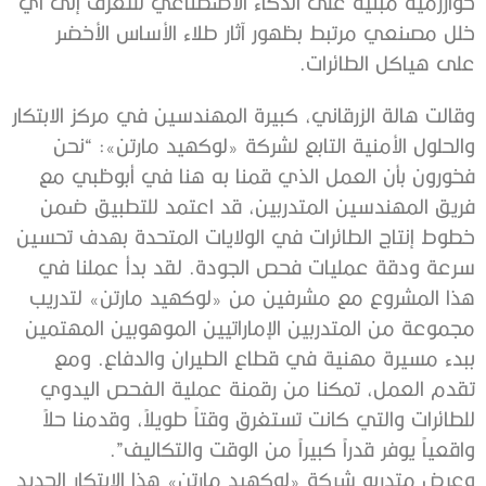
خوارزمية مبنية على الذكاء الاصطناعي للتعرف إلى أي
خلل مصنعي مرتبط بظهور آثار طلاء الأساس الأخضر
على هياكل الطائرات.
وقالت هالة الزرقاني، كبيرة المهندسين في مركز الابتكار
والحلول الأمنية التابع لشركة «لوكهيد مارتن»: “نحن
فخورون بأن العمل الذي قمنا به هنا في أبوظبي مع
فريق المهندسين المتدربين، قد اعتمد للتطبيق ضمن
خطوط إنتاج الطائرات في الولايات المتحدة بهدف تحسين
سرعة ودقة عمليات فحص الجودة. لقد بدأ عملنا في
هذا المشروع مع مشرفين من «لوكهيد مارتن» لتدريب
مجموعة من المتدربين الإماراتيين الموهوبين المهتمين
ببدء مسيرة مهنية في قطاع الطيران والدفاع. ومع
تقدم العمل، تمكنا من رقمنة عملية الفحص اليدوي
للطائرات والتي كانت تستغرق وقتاً طويلاً، وقدمنا حلاً
واقعياً يوفر قدراً كبيراً من الوقت والتكاليف”.
وعرض متدربو شركة «لوكهيد مارتن» هذا الابتكار الجديد